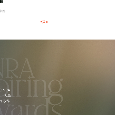
着
編集部
0
NRA
里、大島
れる作