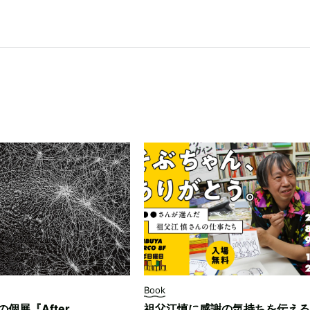
Book
ksの個展『After
祖父江慎に感謝の気持ちを伝える