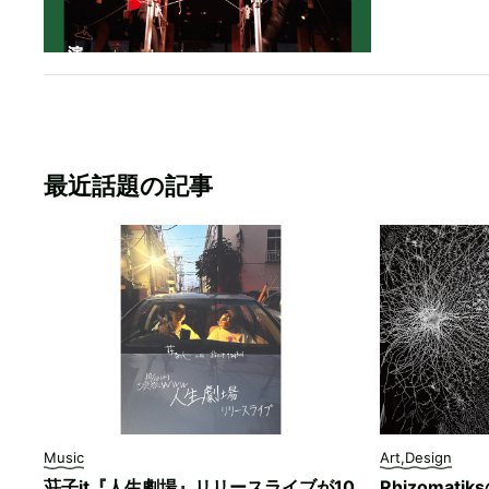
最近話題の記事
Music
Art,Design
荘子it『人生劇場』リリースライブが10
Rhizomati