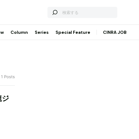
ew
Column
Series
Special Feature
CINRA JOB
 1 Posts
龍ジ