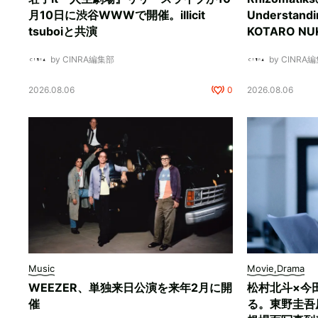
月10日に渋谷WWWで開催。illicit
Understan
tsuboiと共演
KOTARO 
by CINRA編集部
by CINRA
2026.08.06
0
2026.08.06
Music
Movie,Drama
WEEZER、単独来日公演を来年2月に開
松村北斗×今
催
る。東野圭吾