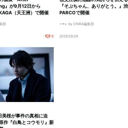
ding』が9月12日から
『そぶちゃん、ありがとう。』渋
NUKAGA（天王洲）で開催
PARCOで開催
編集部
by CINRA編集部
0
2026.08.06
田美桜が事件の真相に迫
原作『白鳥とコウモリ』新