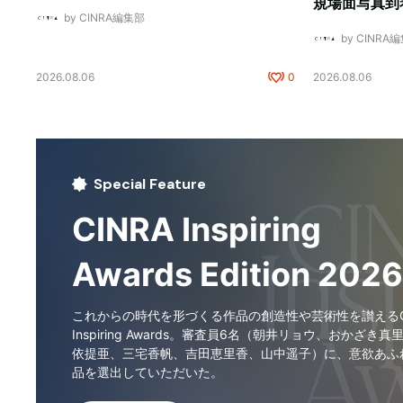
規場面写真到
by CINRA編集部
by CINRA
2026.08.06
0
2026.08.06
Special Feature
CINRA Inspiring
Awards Edition 2026
これからの時代を形づくる作品の創造性や芸術性を讃えるCI
Inspiring Awards。審査員6名（朝井リョウ、おかざき真
依提亜、三宅香帆、吉田恵里香、山中遥子）に、意欲あふ
品を選出していただいた。