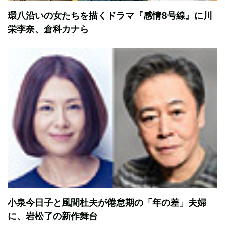
環八沿いの女たちを描くドラマ『感情8号線』に川
栄李奈、倉科カナら
小泉今日子と風間杜夫が倦怠期の「年の差」夫婦
に、岩松了の新作舞台