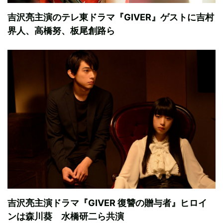
吉沢亮主演のテレ東ドラマ『GIVER』ゲストに吉村
界人、高橋努、板尾創路ら
吉沢亮主演ドラマ『GIVER 復讐の贈与者』ヒロイ
ンは森川葵 水橋研二ら共演