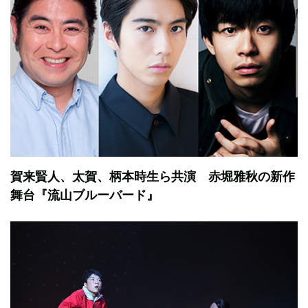
賀来賢人、太賀、柄本時生ら共演 赤堀雅秋の新作
舞台『流山ブルーバード』