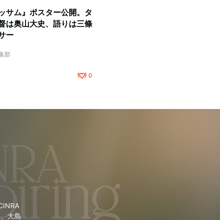
ッサム』ポスター公開。タ
督は奥山大史、語りは三條
サー
編集部
0
NRA
里、大島