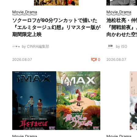
Movie,Drama
Movie,Drama
ソクーロフが90分ワンカットで描いた
池松壮亮・仲
『エルミタージュ幻想』リマスター版が
『開戦前夜』
期間限定上映
向かわせた空
by CINRA編集部
by ISO
2026.08.07
0
2026.08.07
Movie,Drama
Movie,Drama