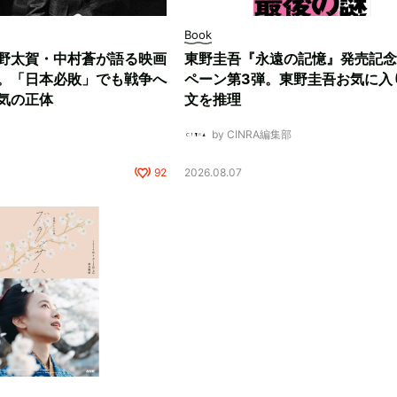
Book
野太賀・中村蒼が語る映画
東野圭吾『永遠の記憶』発売記念
。「日本必敗」でも戦争へ
ペーン第3弾。東野圭吾お気に入
気の正体
文を推理
by CINRA編集部
92
2026.08.07