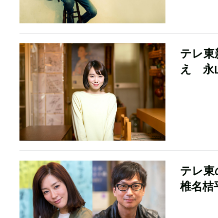
テレ東
え 永
テレ東
椎名桔