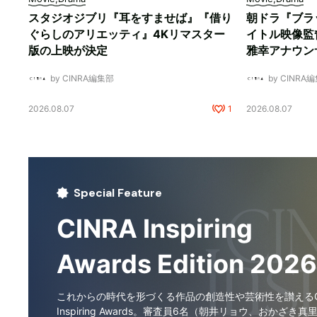
スタジオジブリ『耳をすませば』『借り
朝ドラ『ブラ
ぐらしのアリエッティ』4Kリマスター
イトル映像監
版の上映が決定
雅幸アナウン
by CINRA編集部
by CINRA
2026.08.07
1
2026.08.07
Special Feature
CINRA Inspiring
Awards Edition 2026
これからの時代を形づくる作品の創造性や芸術性を讃えるCI
Inspiring Awards。審査員6名（朝井リョウ、おかざき真