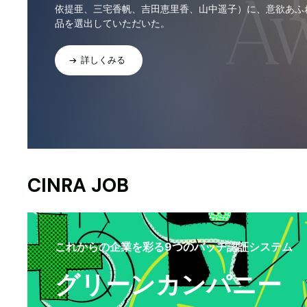
依提亜、三宅香帆、吉田恵里香、山中遥子）に、意欲あふ
品を選出していただいた。
詳しくみる
CINRA JOB
これからの企業を彩る9つのバッヂ認証システム
グリーンカンパニー