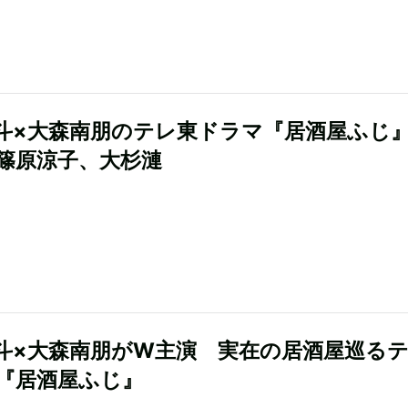
斗×大森南朋のテレ東ドラマ『居酒屋ふじ
篠原涼子、大杉漣
斗×大森南朋がW主演 実在の居酒屋巡る
『居酒屋ふじ』