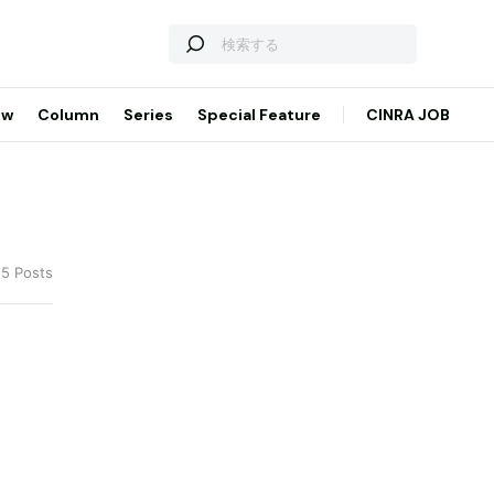
ew
Column
Series
Special Feature
CINRA JOB
 5 Posts
じ』