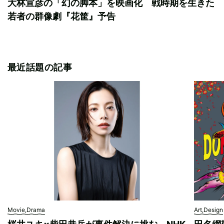
大林宣彦の「幻の脚本」を映画化 戦時期を生きた
若者の群像劇『花筐』予告
最近話題の記事
Movie,Drama
Art,Design