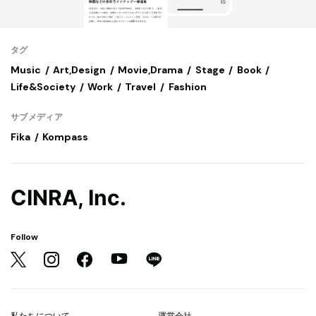
タグ
Music
Art,Design
Movie,Drama
Stage
Book
Life&Society
Work
Travel
Fashion
サブメディア
Fika
Kompass
CINRA, Inc.
Follow
私たちについて
運営会社