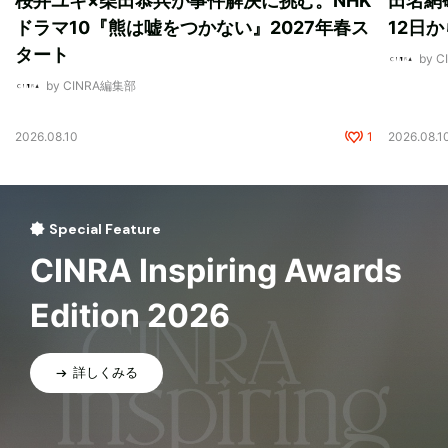
桜井ユキ×柴田恭兵が事件解決に挑む。NHK
田名網敬
ドラマ10『熊は嘘をつかない』2027年春ス
12日
タート
by 
by CINRA編集部
2026.08.10
1
2026.08.1
Special Feature
CINRA Inspiring Awards
Edition 2026
詳しくみる