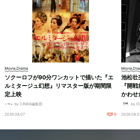
Movie,Drama
Movie,Dr
ソクーロフが90分ワンカットで描いた『エ
池松壮
ルミタージュ幻想』リマスター版が期間限
『開戦
定上映
かわせ
by CINRA編集部
by I
2026.08.07
0
2026.08.0