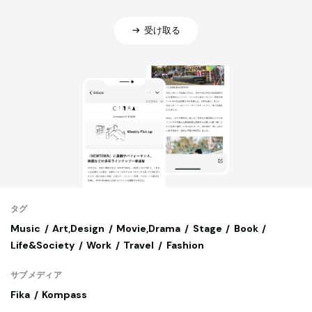
受け取る
タグ
Music
Art,Design
Movie,Drama
Stage
Book
Life&Society
Work
Travel
Fashion
サブメディア
Fika
Kompass