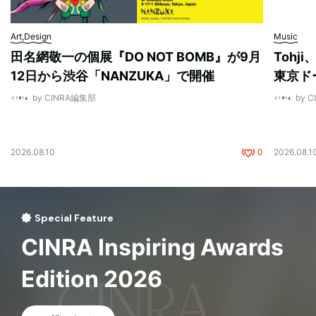
Art,Design
Music
田名網敬一の個展『DO NOT BOMB』が9月
Tohj
12日から渋谷「NANZUKA」で開催
東京ド
by CINRA編集部
by 
2026.08.10
0
2026.08.1
Special Feature
CINRA Inspiring Awards
Edition 2026