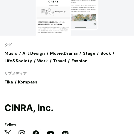
タグ
Music
Art,Design
Movie,Drama
Stage
Book
Life&Society
Work
Travel
Fashion
サブメディア
Fika
Kompass
CINRA, Inc.
Follow