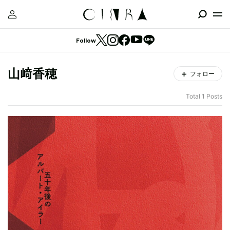
Follow
山﨑香穂
フォロー
Total 1 Posts