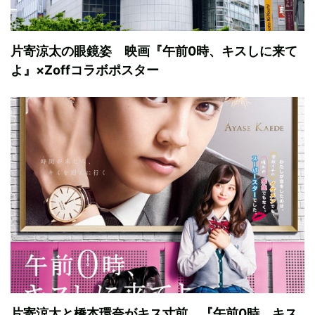
片寄涼太の眼鏡姿 映画『午前0時、キスしに来て
よ』×Zoffコラボポスター
片寄涼太と橋本環奈がキス寸前、『午前0時、キス