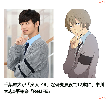
0
千葉雄大が「変人ドS」な研究員役で17歳に、中川
大志×平祐奈『ReLIFE』
0