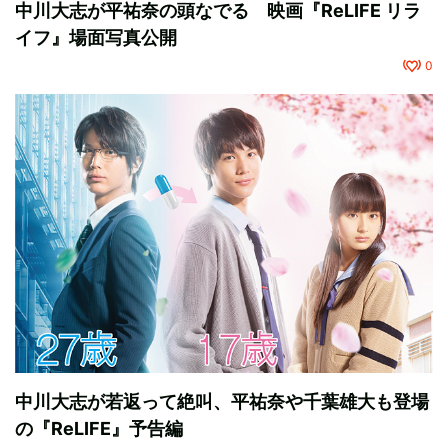
中川大志が平祐奈の頭なでる 映画『ReLIFE リラ
イフ』場面写真公開
0
中川大志が若返って絶叫、平祐奈や千葉雄大も登場
の『ReLIFE』予告編