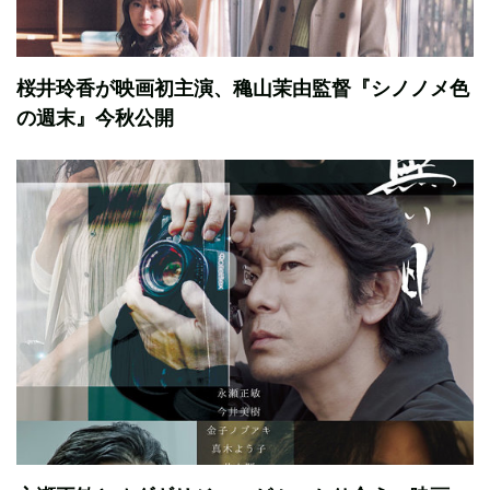
桜井玲香が映画初主演、穐山茉由監督『シノノメ色
の週末』今秋公開