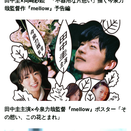
田中圭×岡崎紗絵 「不器用な片想い」描く今泉力
哉監督作『mellow』予告編
田中圭主演×今泉力哉監督『mellow』ポスター「そ
の想い、この花とまれ」