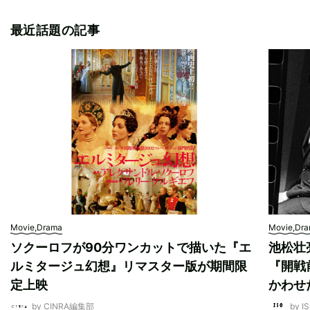
最近話題の記事
Movie,Drama
Movie,Dr
ソクーロフが90分ワンカットで描いた『エ
池松壮
ルミタージュ幻想』リマスター版が期間限
『開戦
定上映
かわせ
by CINRA編集部
by I