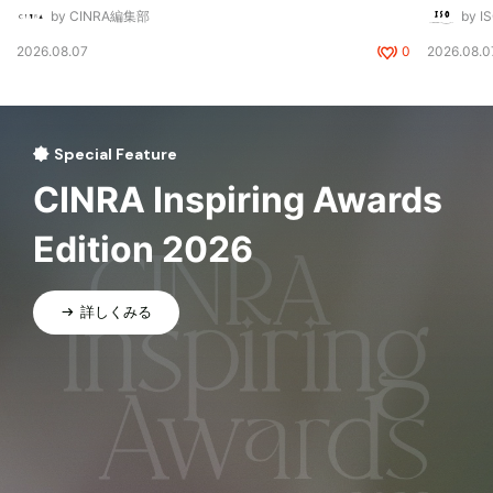
by CINRA編集部
by I
2026.08.07
0
2026.08.0
Special Feature
CINRA Inspiring Awards
Edition 2026
詳しくみる