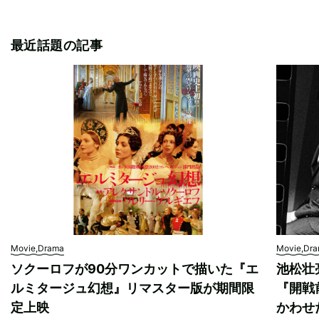
最近話題の記事
Movie,Drama
Movie,Dr
ソクーロフが90分ワンカットで描いた『エ
池松壮
ルミタージュ幻想』リマスター版が期間限
『開戦
定上映
かわせ