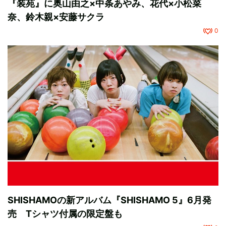
『装苑』に奥山由之×中条あやみ、花代×小松菜
奈、鈴木親×安藤サクラ
0
SHISHAMOの新アルバム『SHISHAMO 5』6月発
売 Tシャツ付属の限定盤も