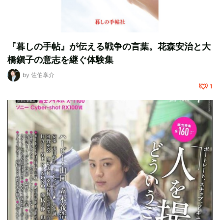
『暮しの手帖』が伝える戦争の言葉。花森安治と大
橋鎭子の意志を継ぐ体験集
by
佐伯享介
1