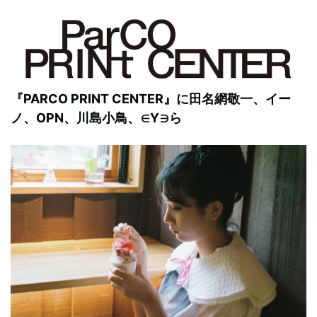
『PARCO PRINT CENTER』に田名網敬一、イー
ノ、OPN、川島小鳥、∈Y∋ら