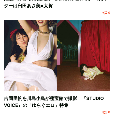
ターは臼田あさ美×太賀
0
吉岡里帆を川島小鳥が秘宝館で撮影 『STUDIO
VOICE』の「ゆらぐエロ」特集
0