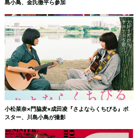
島小鳥、金氏徹平ら参加
小松菜奈×門脇麦×成田凌『さよならくちびる』ポ
スター、川島小鳥が撮影