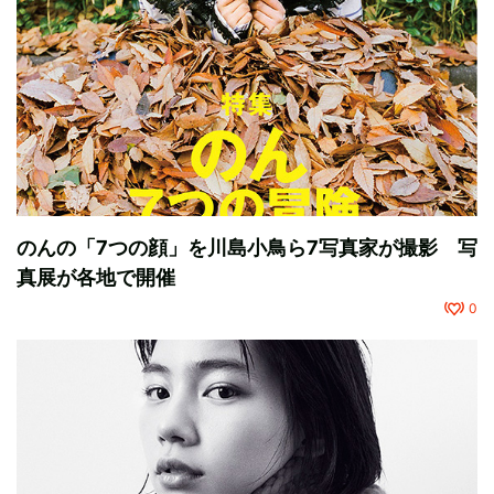
のんの「7つの顔」を川島小鳥ら7写真家が撮影 写
真展が各地で開催
0