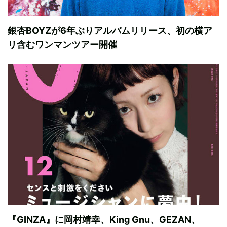
銀杏BOYZが6年ぶりアルバムリリース、初の横ア
リ含むワンマンツアー開催
『GINZA』に岡村靖幸、King Gnu、GEZAN、