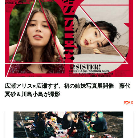
広瀬アリス×広瀬すず、初の姉妹写真展開催 藤代
冥砂＆川島小鳥が撮影
0