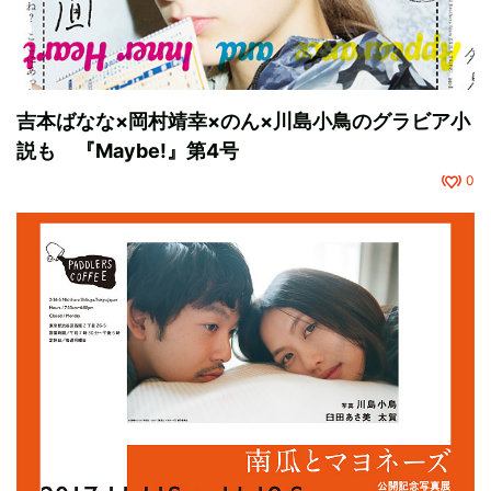
吉本ばなな×岡村靖幸×のん×川島小鳥のグラビア小
説も 『Maybe!』第4号
0