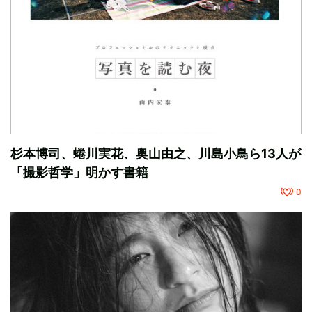
杉本博司、蜷川実花、奥山由之、川島小鳥ら13人が
「撮影哲学」明かす書籍
0