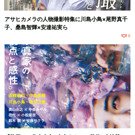
アサヒカメラの人物撮影特集に川島小鳥×尾野真千
子、桑島智輝×安達祐実ら
0