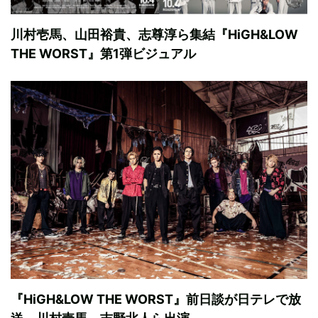
川村壱馬、山田裕貴、志尊淳ら集結『HiGH&LOW
THE WORST』第1弾ビジュアル
『HiGH&LOW THE WORST』前日談が日テレで放