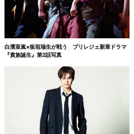
白濱亜嵐×板垣瑞生が戦う プリレジェ新章ドラマ
『貴族誕生』第2話写真