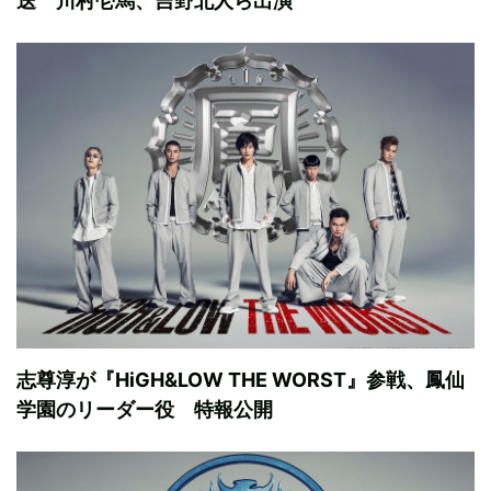
送 川村壱馬、吉野北人ら出演
志尊淳が『HiGH&LOW THE WORST』参戦、鳳仙
学園のリーダー役 特報公開