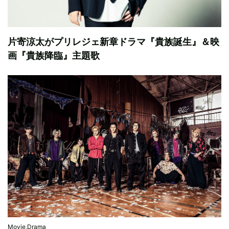
片寄涼太がプリレジェ新章ドラマ『貴族誕生』＆映
画『貴族降臨』主題歌
Movie,Drama