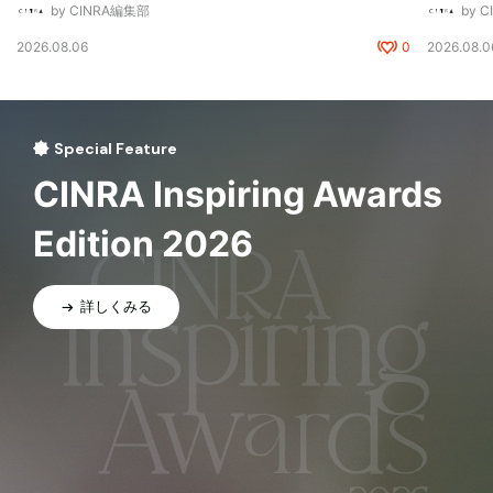
by CINRA編集部
by 
2026.08.06
0
2026.08.0
Special Feature
CINRA Inspiring Awards
Edition 2026
詳しくみる