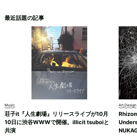
最近話題の記事
Music
Art,Design
荘子it『人生劇場』リリースライブが10月
Rhizo
10日に渋谷WWWで開催。illicit tsuboiと
Unde
共演
NUK