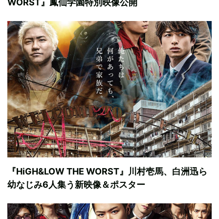
WORST』鳳仙学園特別映像公開
『HiGH&LOW THE WORST』川村壱馬、白洲迅ら
幼なじみ6人集う新映像＆ポスター