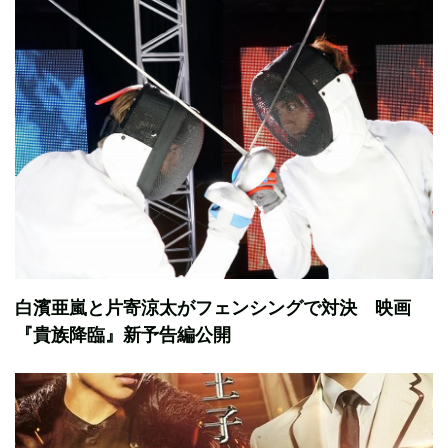
白濱亜嵐と片寄涼太がフェンシングで対決 映画
『貴族降臨』新予告編公開