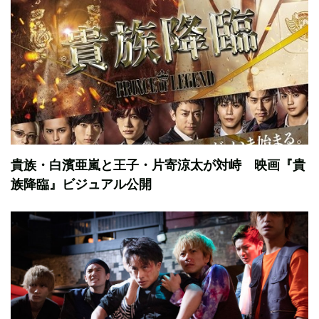
貴族・白濱亜嵐と王子・片寄涼太が対峙 映画『貴
族降臨』ビジュアル公開