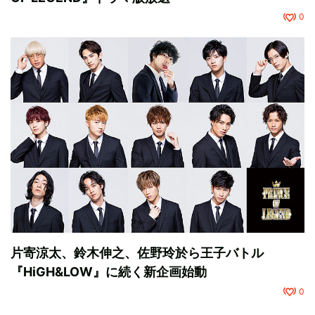
0
片寄涼太、鈴木伸之、佐野玲於ら王子バトル
『HiGH&LOW』に続く新企画始動
0