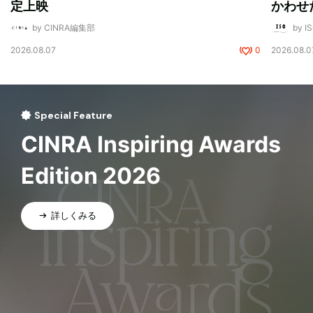
定上映
かわせ
by CINRA編集部
by I
2026.08.07
0
2026.08.0
Special Feature
CINRA Inspiring Awards
Edition 2026
詳しくみる