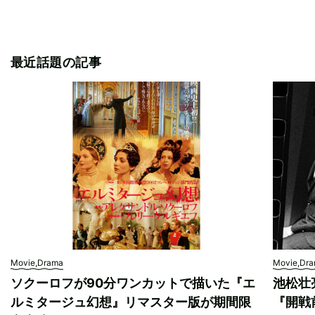
最近話題の記事
Movie,Drama
Movie,Dr
ソクーロフが90分ワンカットで描いた『エ
池松壮
ルミタージュ幻想』リマスター版が期間限
『開戦