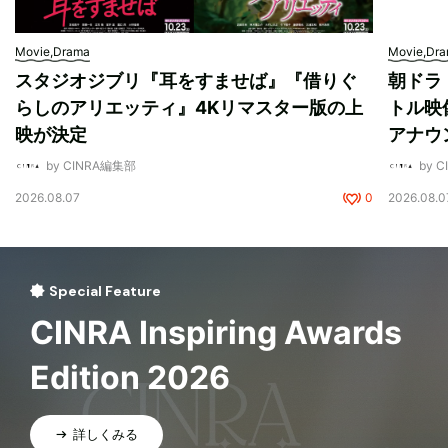
Movie,Drama
Movie,Dr
スタジオジブリ『耳をすませば』『借りぐ
朝ドラ
らしのアリエッティ』4Kリマスター版の上
トル映
映が決定
アナウ
by CINRA編集部
by 
2026.08.07
0
2026.08.0
Special Feature
CINRA Inspiring Awards
Edition 2026
詳しくみる