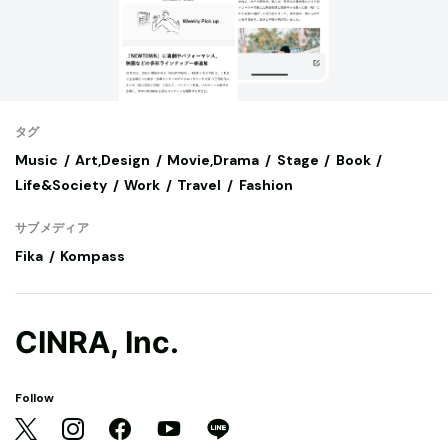
タグ
Music
Art,Design
Movie,Drama
Stage
Book
Life&Society
Work
Travel
Fashion
サブメディア
Fika
Kompass
CINRA, Inc.
Follow