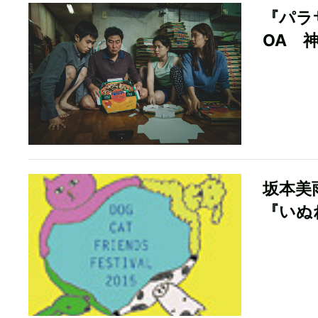
『パラ
OA 
坂本美
『いぬ