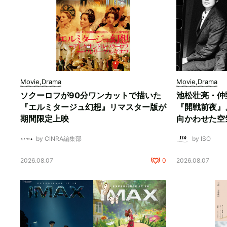
Movie,Drama
Movie,Drama
ソクーロフが90分ワンカットで描いた
池松壮亮・仲
『エルミタージュ幻想』リマスター版が
『開戦前夜』
期間限定上映
向かわせた空
by CINRA編集部
by ISO
2026.08.07
0
2026.08.07