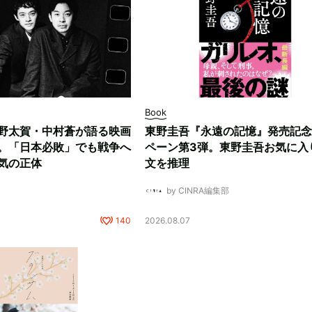
Book
野太賀・中村蒼が語る映画
東野圭吾『永遠の記憶』発売記念
。「日本必敗」でも戦争へ
ペーン第3弾。東野圭吾お気に入
気の正体
文を推理
by CINRA編集部
140
2026.08.07