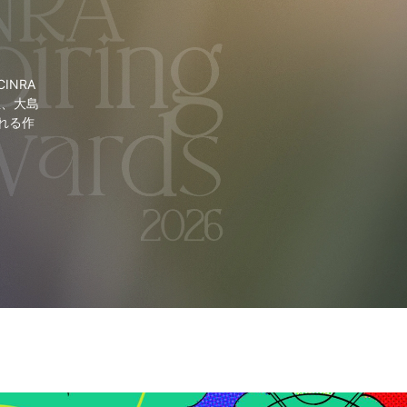
NRA
里、大島
れる作