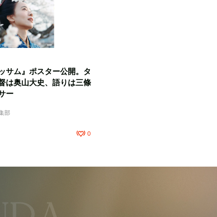
ッサム』ポスター公開。タ
督は奥山大史、語りは三條
サー
編集部
0