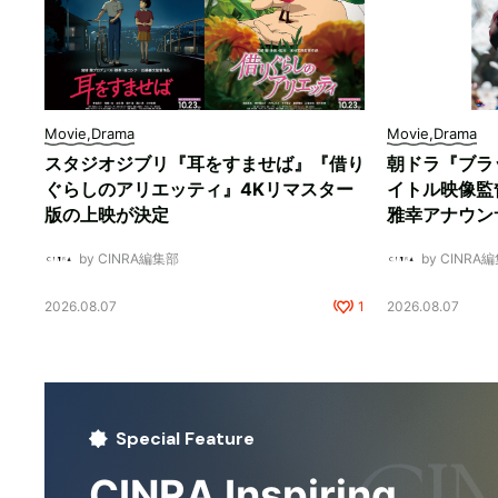
Movie,Drama
Movie,Drama
スタジオジブリ『耳をすませば』『借り
朝ドラ『ブラ
ぐらしのアリエッティ』4Kリマスター
イトル映像監
版の上映が決定
雅幸アナウン
by CINRA編集部
by CINRA
2026.08.07
1
2026.08.07
Special Feature
CINRA Inspiring