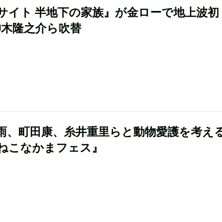
サイト 半地下の家族』が金ローで地上波初
神木隆之介ら吹替
雨、町田康、糸井重里らと動物愛護を考え
ねこなかまフェス』