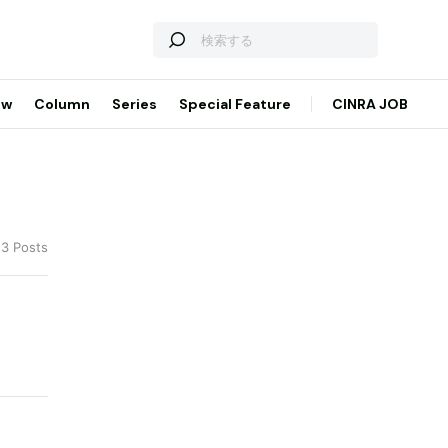
ew
Column
Series
Special Feature
CINRA JOB
 3 Posts