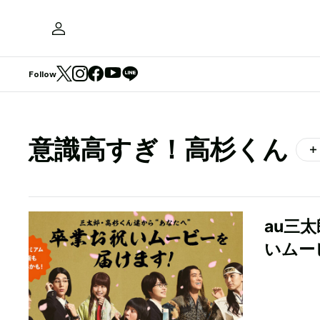
Follow
意識高すぎ！高杉くん
au三
いムー