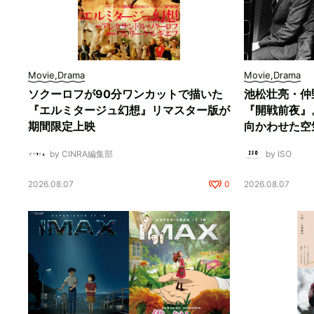
Movie,Drama
Movie,Drama
ソクーロフが90分ワンカットで描いた
池松壮亮・仲
『エルミタージュ幻想』リマスター版が
『開戦前夜』
期間限定上映
向かわせた空
by CINRA編集部
by ISO
2026.08.07
0
2026.08.07