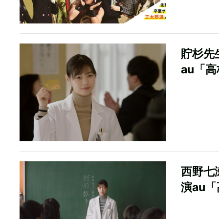
貯杉先
au「
西野七
演au