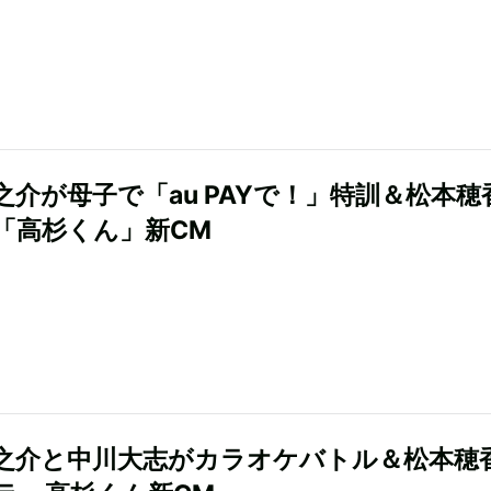
之介が母子で「au PAYで！」特訓＆松本穂
「高杉くん」新CM
之介と中川大志がカラオケバトル＆松本穂