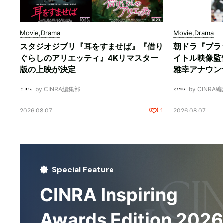
Movie,Drama
Movie,Drama
スタジオジブリ『耳をすませば』『借り
朝ドラ『ブラ
ぐらしのアリエッティ』4Kリマスター
イトル映像監
版の上映が決定
雅幸アナウン
by CINRA編集部
by CINRA
2026.08.07
1
2026.08.07
Special Feature
CINRA Inspiring
Awards Edition 2026