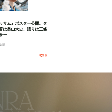
ッサム』ポスター公開。タ
督は奥山大史、語りは三條
サー
編集部
0