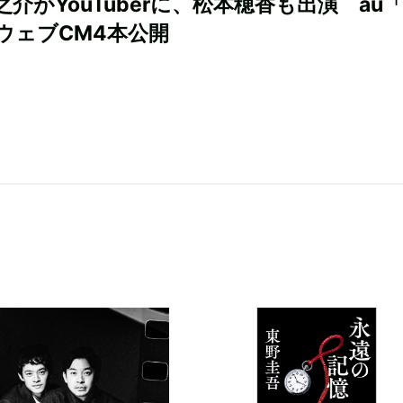
之介がYouTuberに、松本穂香も出演 au
ウェブCM4本公開