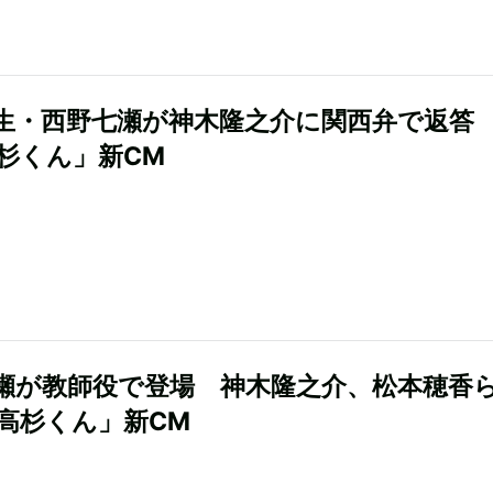
生・西野七瀬が神木隆之介に関西弁で返
高杉くん」新CM
瀬が教師役で登場 神木隆之介、松本穂香
「高杉くん」新CM