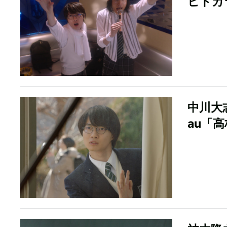
ヒトカ
中川大
au「