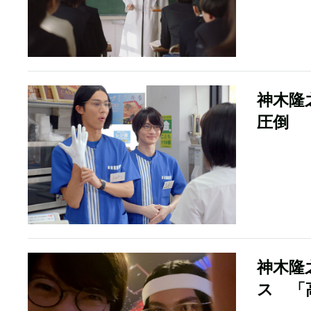
神木隆
圧倒 
神木隆
ス 「