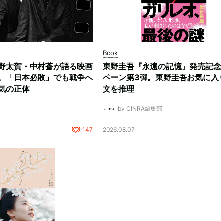
Book
野太賀・中村蒼が語る映画
東野圭吾『永遠の記憶』発売記念
。「日本必敗」でも戦争へ
ペーン第3弾。東野圭吾お気に入
気の正体
文を推理
by CINRA編集部
147
2026.08.07