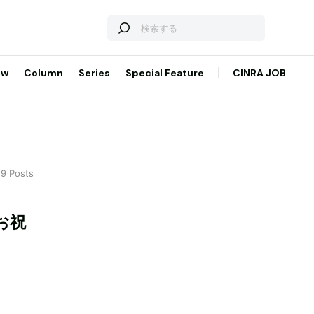
ew
Column
Series
Special Feature
CINRA JOB
 9 Posts
お祝