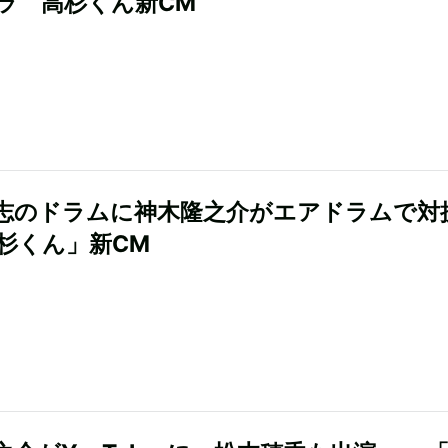
ラ 高杉くん新CM
志のドラムに神木隆之介がエアドラムで対
高杉くん」新CM