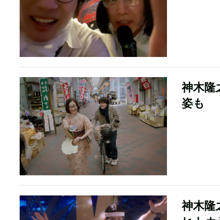
神木隆
姿も 
神木隆