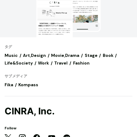
タグ
Music
Art,Design
Movie,Drama
Stage
Book
Life&Society
Work
Travel
Fashion
サブメディア
Fika
Kompass
CINRA, Inc.
Follow