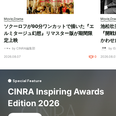
Movie,Drama
Movie,Dr
ソクーロフが90分ワンカットで描いた『エ
池松壮
ルミタージュ幻想』リマスター版が期間限
『開戦
定上映
かわせ
by CINRA編集部
by I
2026.08.07
0
2026.08.0
Special Feature
CINRA Inspiring Awards
Edition 2026