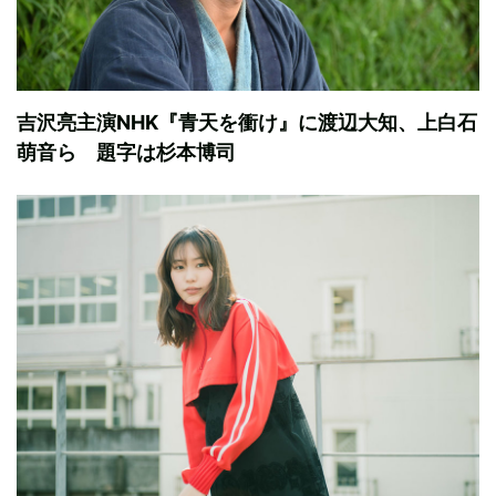
吉沢亮主演NHK『青天を衝け』に渡辺大知、上白石
萌音ら 題字は杉本博司