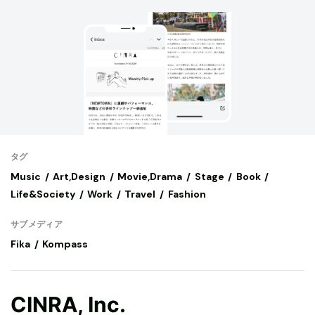
タグ
Music
Art,Design
Movie,Drama
Stage
Book
Life&Society
Work
Travel
Fashion
サブメディア
Fika
Kompass
CINRA, Inc.