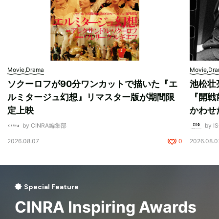
Movie,Drama
Movie,Dr
ソクーロフが90分ワンカットで描いた『エ
池松壮
ルミタージュ幻想』リマスター版が期間限
『開戦
定上映
かわせ
by CINRA編集部
by I
2026.08.07
0
2026.08.0
Special Feature
CINRA Inspiring Awards