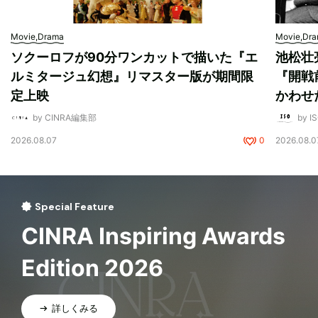
Movie,Drama
Movie,Dr
ソクーロフが90分ワンカットで描いた『エ
池松壮
ルミタージュ幻想』リマスター版が期間限
『開戦
定上映
かわせ
by CINRA編集部
by I
2026.08.07
0
2026.08.0
Special Feature
CINRA Inspiring Awards
Edition 2026
詳しくみる