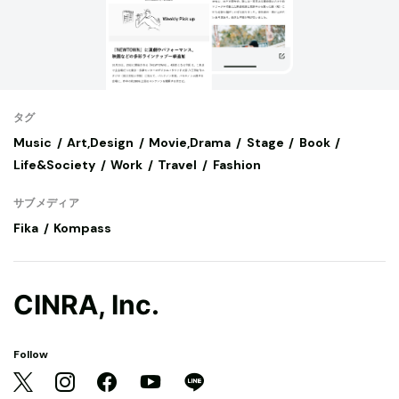
タグ
Music
Art,Design
Movie,Drama
Stage
Book
Life&Society
Work
Travel
Fashion
サブメディア
Fika
Kompass
CINRA, Inc.
Follow