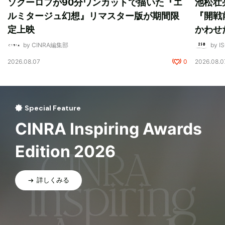
ソクーロフが90分ワンカットで描いた『エ
池松壮
ルミタージュ幻想』リマスター版が期間限
『開戦
定上映
かわせ
by CINRA編集部
by I
2026.08.07
0
2026.08.0
Special Feature
CINRA Inspiring Awards
Edition 2026
詳しくみる