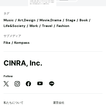
タグ
Music
Art,Design
Movie,Drama
Stage
Book
Life&Society
Work
Travel
Fashion
サブメディア
Fika
Kompass
CINRA, Inc.
Follow
私たちについて
運営会社