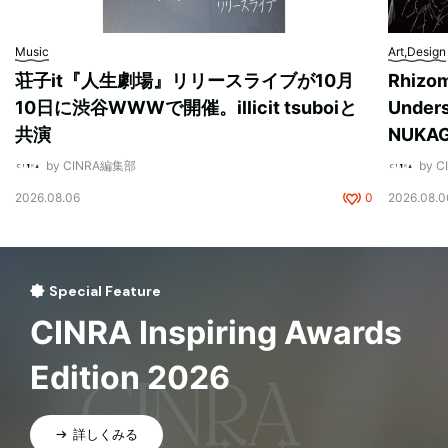
Music
Art,Design
荘子it『人生劇場』リリースライブが10月
Rhizo
10日に渋谷WWWで開催。illicit tsuboiと
Unde
共演
NUK
by CINRA編集部
by 
2026.08.06
0
2026.08.0
Special Feature
CINRA Inspiring Awards
Edition 2026
詳しくみる