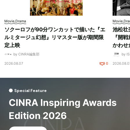
Movie,Drama
Movie,Dr
ソクーロフが90分ワンカットで描いた『エ
池松壮
ルミタージュ幻想』リマスター版が期間限
『開戦
定上映
かわせ
by CINRA編集部
by I
2026.08.07
0
2026.08.0
Special Feature
CINRA Inspiring Awards
Edition 2026