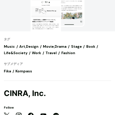
タグ
Music
Art,Design
Movie,Drama
Stage
Book
Life&Society
Work
Travel
Fashion
サブメディア
Fika
Kompass
CINRA, Inc.
Follow