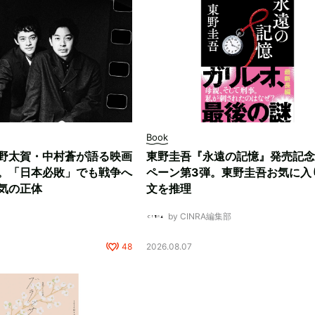
Book
野太賀・中村蒼が語る映画
東野圭吾『永遠の記憶』発売記念
。「日本必敗」でも戦争へ
ペーン第3弾。東野圭吾お気に入
気の正体
文を推理
by CINRA編集部
48
2026.08.07