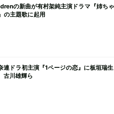
hildrenの新曲が有村架純主演ドラマ『姉ち
』の主題歌に起用
奈連ドラ初主演『1ページの恋』に板垣瑞生
、古川雄輝ら