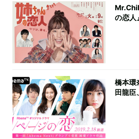
Mr.C
の恋人
橋本環
田龍臣