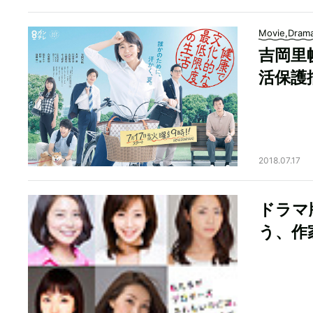
Movie,Dram
吉岡里
活保護
2018.07.17
ドラマ
う、作