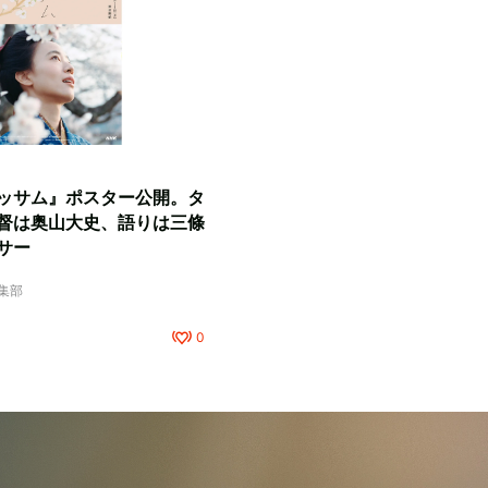
ッサム』ポスター公開。タ
督は奥山大史、語りは三條
サー
編集部
0