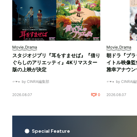
Movie,Drama
Movie,Drama
スタジオジブリ『耳をすませば』『借り
朝ドラ『ブラ
ぐらしのアリエッティ』4Kリマスター
イトル映像監
版の上映が決定
雅幸アナウン
by CINRA編集部
by CINRA
2026.08.07
0
2026.08.07
Special Feature