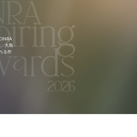
NRA
里、大島
れる作