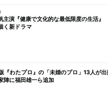
a
帆主演『健康で文化的な最低限度の生活』
描く新ドラマ
版『わたプロ』の「未婚のプロ」13人が出
家陣に福田雄一ら追加