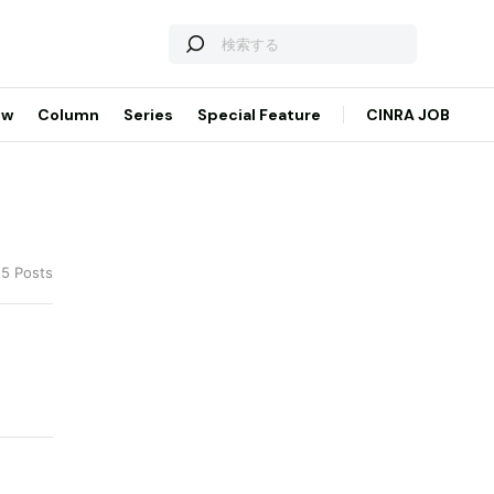
ew
Column
Series
Special Feature
CINRA JOB
 5 Posts