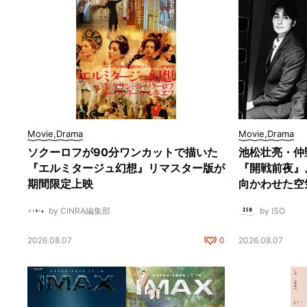
Movie,Drama
Movie,Drama
ソクーロフが90分ワンカットで描いた
池松壮亮・仲
『エルミタージュ幻想』リマスター版が
『開戦前夜』
期間限定上映
向かわせた空
by CINRA編集部
by ISO
2026.08.07
0
2026.08.07