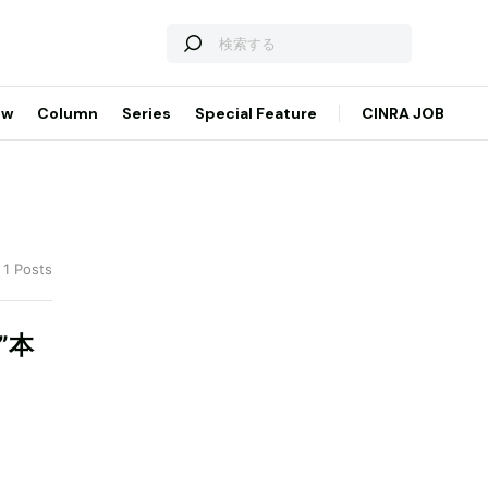
ew
Column
Series
Special Feature
CINRA JOB
 1 Posts
”本