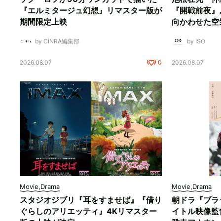
『エルミタージュ幻想』リマスター版が
『開戦前夜』
期間限定上映
向かわせた空
by CINRA編集部
by ISO
2026.08.07
0
2026.08.07
Movie,Drama
Movie,Drama
スタジオジブリ『耳をすませば』『借り
朝ドラ『ブラ
ぐらしのアリエッティ』4Kリマスター
イトル映像監