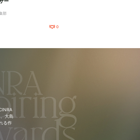
サー
編集部
0
NRA
里、大島
れる作