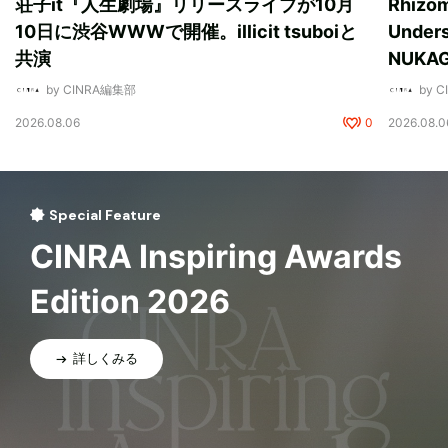
荘子it『人生劇場』リリースライブが10月
Rhizo
10日に渋谷WWWで開催。illicit tsuboiと
Unde
共演
NUK
by CINRA編集部
by 
2026.08.06
0
2026.08.0
Special Feature
CINRA Inspiring Awards
Edition 2026
詳しくみる