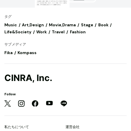
タグ
Music
Art,Design
Movie,Drama
Stage
Book
Life&Society
Work
Travel
Fashion
サブメディア
Fika
Kompass
CINRA, Inc.
Follow
私たちについて
運営会社