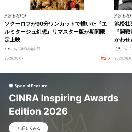
Movie,Drama
Movie,Dr
ソクーロフが90分ワンカットで描いた『エ
池松壮
ルミタージュ幻想』リマスター版が期間限
『開戦
定上映
かわせ
by CINRA編集部
by I
2026.08.07
0
2026.08.0
Special Feature
CINRA Inspiring Awards
Edition 2026
詳しくみる