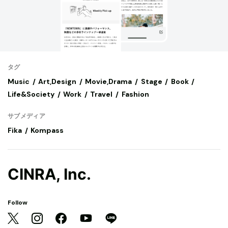
タグ
Music
Art,Design
Movie,Drama
Stage
Book
Life&Society
Work
Travel
Fashion
サブメディア
Fika
Kompass
CINRA, Inc.
Follow