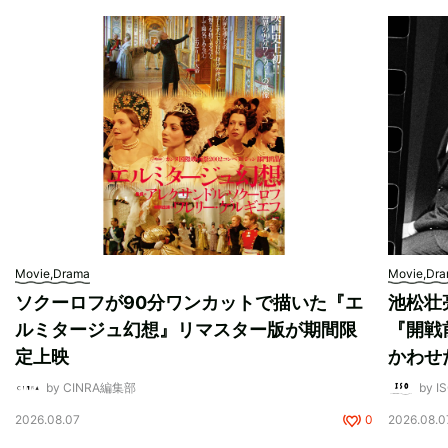
Movie,Drama
Movie,Dr
ソクーロフが90分ワンカットで描いた『エ
池松壮
ルミタージュ幻想』リマスター版が期間限
『開戦
定上映
かわせ
by CINRA編集部
by I
2026.08.07
0
2026.08.0