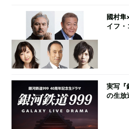
國村隼
イフ・
実写『
の生放