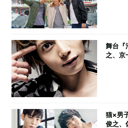
舞台『
之、京
猫×男
俊之、