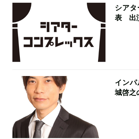
シアタ
表 出
インパ
城啓之