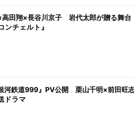
×高田翔×長谷川京子 岩代太郎が贈る舞台
コンチェルト』
銀河鉄道999』PV公開 栗山千明×前田旺
送ドラマ