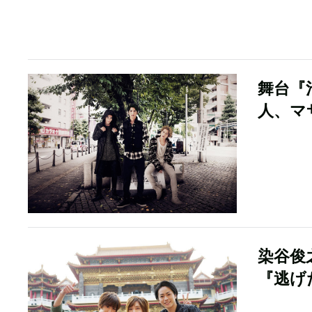
舞台『
人、マ
染谷俊
『逃げ