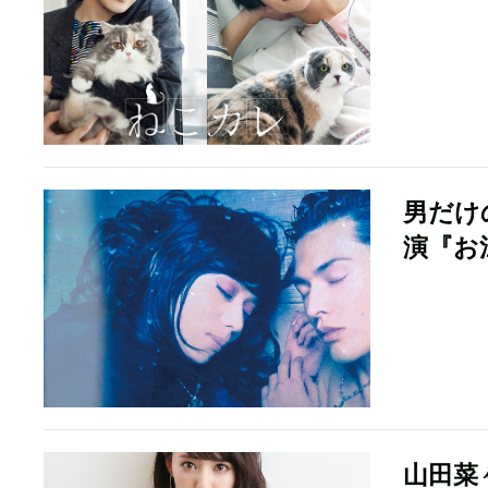
男だけ
演『お
山田菜