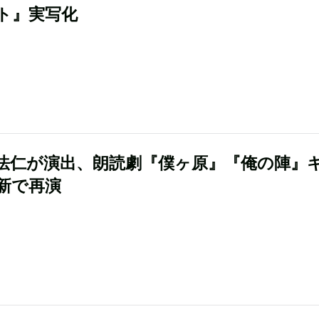
ト』実写化
法仁が演出、朗読劇『僕ヶ原』『俺の陣』
新で再演