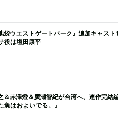
池袋ウエストゲートパーク』追加キャスト1
サ役は塩田康平
之＆赤澤燈＆廣瀬智紀が台湾へ、連作完結
た魚はおよいでる。』