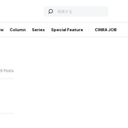
ew
Column
Series
Special Feature
CINRA JOB
19 Posts