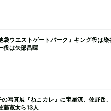
池袋ウエストゲートパーク』キング役は染
一役は矢部昌暉
子の写真展『ねこカレ』に竜星涼、佐野岳
佐藤寛太ら13人