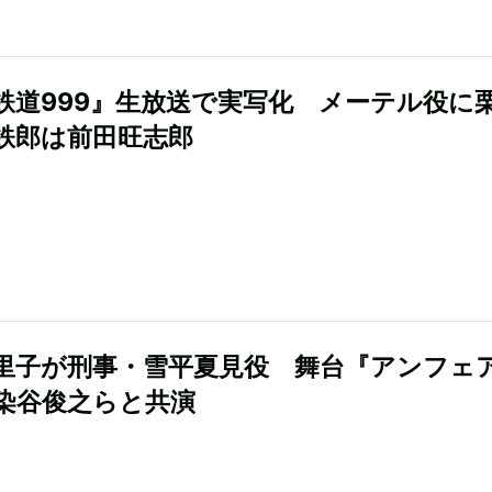
鉄道999』生放送で実写化 メーテル役に
鉄郎は前田旺志郎
里子が刑事・雪平夏見役 舞台『アンフェ
染谷俊之らと共演