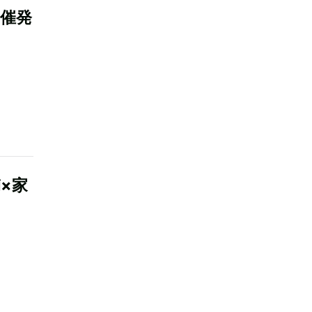
催発
×家