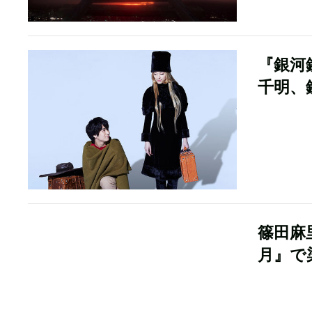
『銀河
千明、
篠田麻
月』で