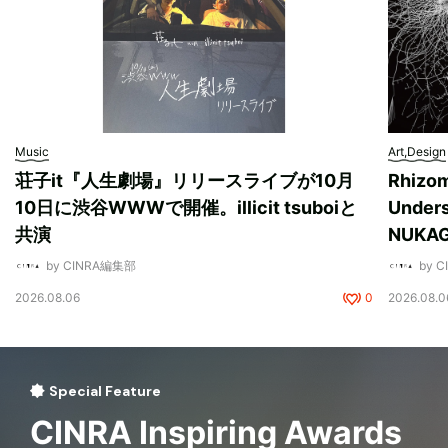
Music
Art,Design
荘子it『人生劇場』リリースライブが10月
Rhizo
10日に渋谷WWWで開催。illicit tsuboiと
Unde
共演
NUK
by CINRA編集部
by 
2026.08.06
0
2026.08.0
Special Feature
CINRA Inspiring Awards