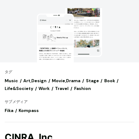
タグ
Music
Art,Design
Movie,Drama
Stage
Book
Life&Society
Work
Travel
Fashion
サブメディア
Fika
Kompass
CINRA, Inc.