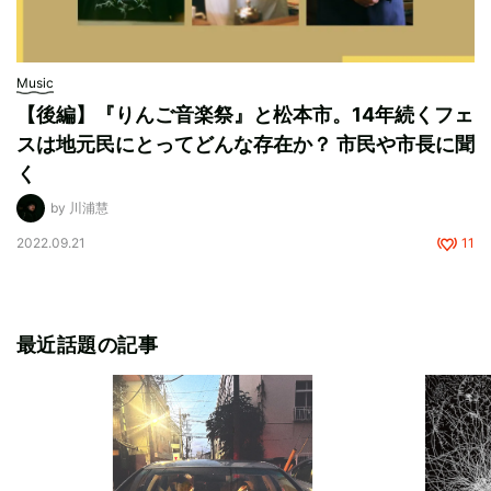
Music
【後編】『りんご音楽祭』と松本市。14年続くフェ
スは地元民にとってどんな存在か？ 市民や市長に聞
く
by 川浦慧
2022.09.21
11
最近話題の記事