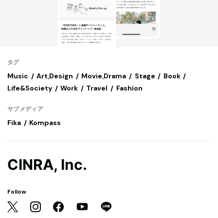
タグ
Music
Art,Design
Movie,Drama
Stage
Book
Life&Society
Work
Travel
Fashion
サブメディア
Fika
Kompass
CINRA, Inc.
Follow