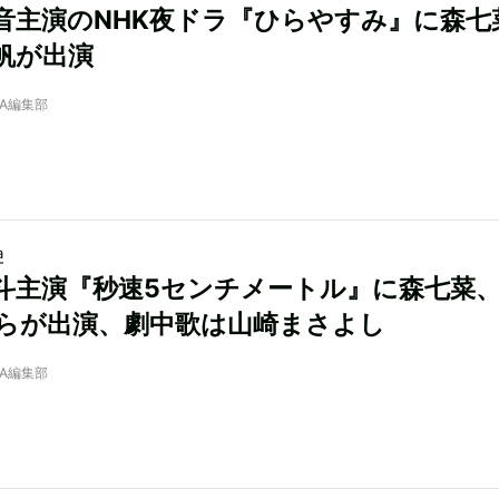
音主演のNHK夜ドラ『ひらやすみ』に森七
帆が出演
NRA編集部
a
斗主演『秒速5センチメートル』に森七菜
らが出演、劇中歌は山崎まさよし
NRA編集部