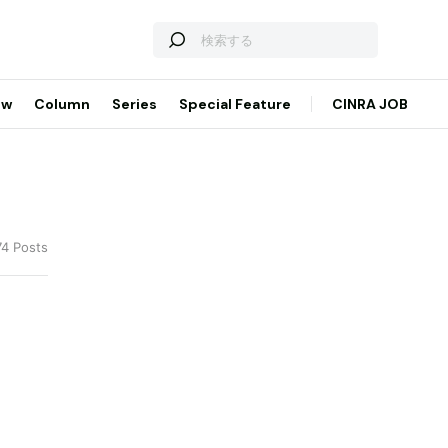
ew
Column
Series
Special Feature
CINRA JOB
74 Posts