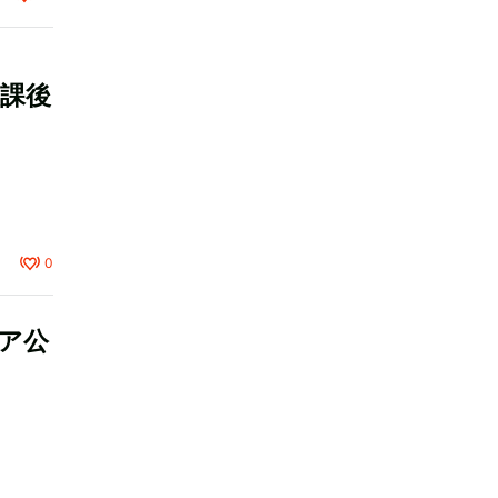
放課後
0
ミア公