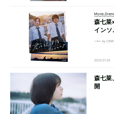
Movie,Dram
森七菜
インソ
by CI
2023.01.25
森七菜
開