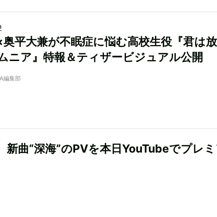
a
×奥平大兼が不眠症に悩む高校生役『君は
ムニア』特報＆ティザービジュアル公開
NRA編集部
、新曲“深海”のPVを本日YouTubeでプレ