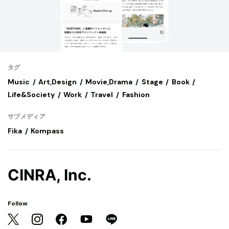
タグ
Music
Art,Design
Movie,Drama
Stage
Book
Life&Society
Work
Travel
Fashion
サブメディア
Fika
Kompass
CINRA, Inc.
Follow