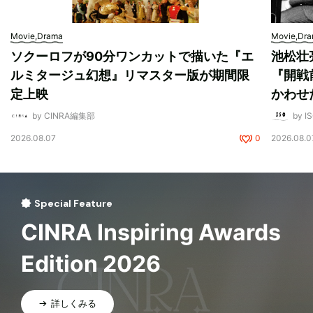
Movie,Drama
Movie,Dr
ソクーロフが90分ワンカットで描いた『エ
池松壮
ルミタージュ幻想』リマスター版が期間限
『開戦
定上映
かわせ
by CINRA編集部
by I
2026.08.07
0
2026.08.0
Special Feature
CINRA Inspiring Awards
Edition 2026
詳しくみる