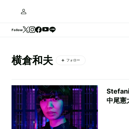
Follow
横倉和夫
フォロー
Stef
中尾憲