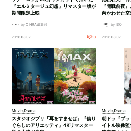
『エルミタージュ幻想』リマスター版が
『開戦前夜』
期間限定上映
向かわせた空
by CINRA編集部
by ISO
2026.08.07
0
2026.08.07
Movie,Drama
Movie,Drama
スタジオジブリ『耳をすませば』『借り
朝ドラ『ブラ
ぐらしのアリエッティ』4Kリマスター
イトル映像監