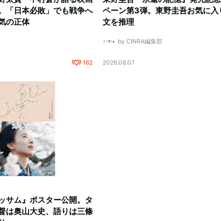
。「日本必敗」でも戦争へ
ペーン第3弾。東野圭吾お気に入
気の正体
文を推理
by CINRA編集部
162
2026.08.07
ッサム』ポスター公開。タ
督は奥山大史、語りは三條