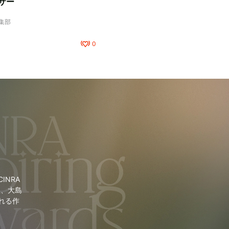
サー
編集部
0
NRA
里、大島
れる作