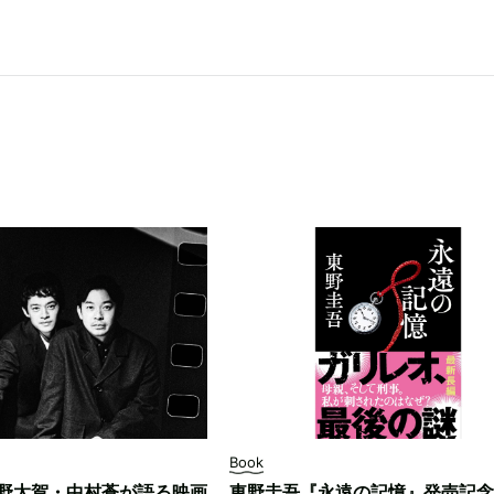
Book
野太賀・中村蒼が語る映画
東野圭吾『永遠の記憶』発売記念