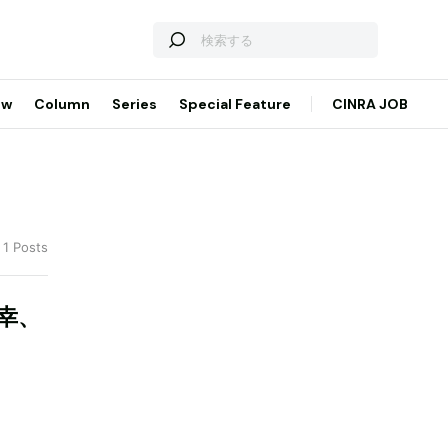
ew
Column
Series
Special Feature
CINRA JOB
 1 Posts
靖幸、