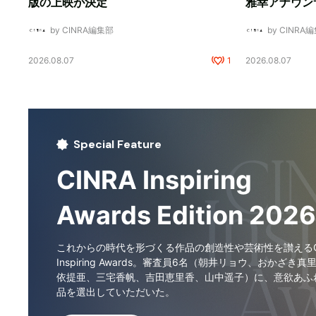
版の上映が決定
雅幸アナウン
by CINRA編集部
by CINRA
2026.08.07
1
2026.08.07
Special Feature
CINRA Inspiring
Awards Edition 2026
これからの時代を形づくる作品の創造性や芸術性を讃えるCI
Inspiring Awards。審査員6名（朝井リョウ、おかざき真
依提亜、三宅香帆、吉田恵里香、山中遥子）に、意欲あふ
品を選出していただいた。