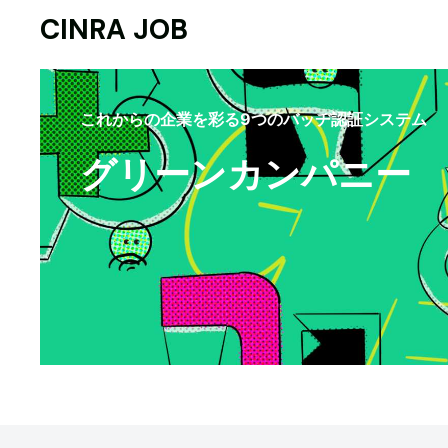
CINRA JOB
これからの企業を彩る9つのバッヂ認証システム
グリーンカンパニー