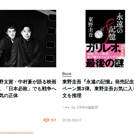
Book
野太賀・中村蒼が語る映画
東野圭吾『永遠の記憶』発売記念
。「日本必敗」でも戦争へ
ペーン第3弾。東野圭吾お気に入
気の正体
文を推理
by CINRA編集部
157
2026.08.07