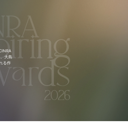
NRA
里、大島
れる作