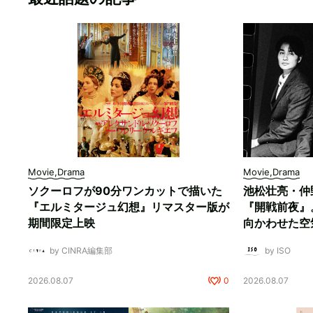
Movie,Drama
Movie,Drama
ソクーロフが90分ワンカットで描いた
池松壮亮・仲
『エルミタージュ幻想』リマスター版が
『開戦前夜』
期間限定上映
向かわせた空
by CINRA編集部
by ISO
2026.08.07
0
2026.08.07