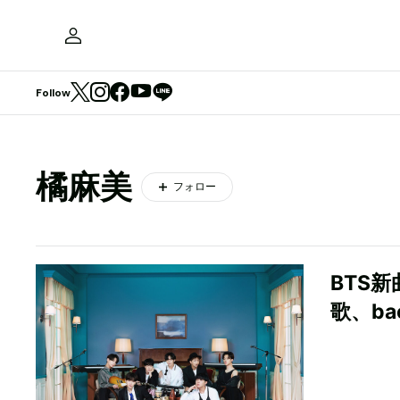
Follow
橘麻美
フォロー
BTS
歌、ba