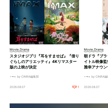
Movie,Drama
Movie,Drama
スタジオジブリ『耳をすませば』『借り
朝ドラ『ブラ
ぐらしのアリエッティ』4Kリマスター
イトル映像監
版の上映が決定
雅幸アナウン
by CINRA編集部
by CINRA
2026.08.07
1
2026.08.07