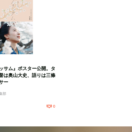
ッサム』ポスター公開。タ
督は奥山大史、語りは三條
サー
編集部
0