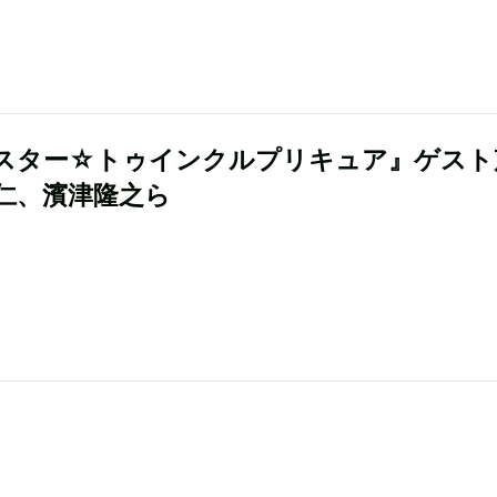
スター☆トゥインクルプリキュア』ゲスト
仁、濱津隆之ら