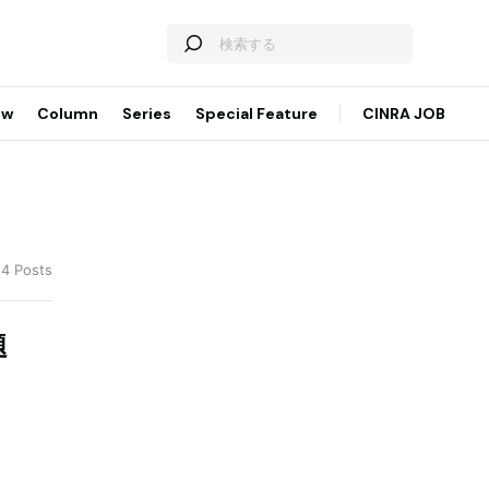
ew
Column
Series
Special Feature
CINRA JOB
 4 Posts
題