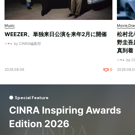
Music
Movie,Dr
WEEZER、単独来日公演を来年2月に開催
松村北
野圭吾
by CINRA編集部
真到着
by 
2026.08.06
0
2026.08.0
Special Feature
CINRA Inspiring Awards
Edition 2026