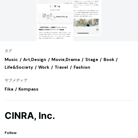
タグ
Music
Art,Design
Movie,Drama
Stage
Book
Life&Society
Work
Travel
Fashion
サブメディア
Fika
Kompass
CINRA, Inc.
Follow