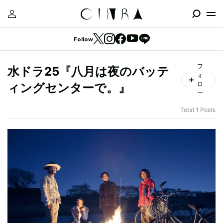
Follow
フ
水ドラ25『八月は夜のバッテ
ォ
ロ
ィングセンターで。』
ー
Total 1 Posts