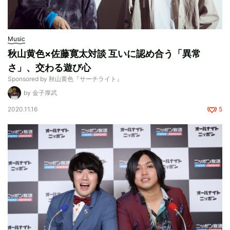
Music
秋山黄色×佐藤寛太対談 互いに認め合う「異常
さ」、交わる遊び心
Sponsored by 秋山黄色『サーチライト』
by 金子厚武
2020.11.16
5