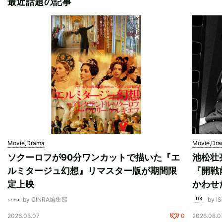
最近話題の記事
Movie,Drama
Movie,Dr
ソクーロフが90分ワンカットで描いた『エ
池松壮
ルミタージュ幻想』リマスター版が期間限
『開戦
定上映
かわせ
by CINRA編集部
by I
2026.08.07
0
2026.08.0