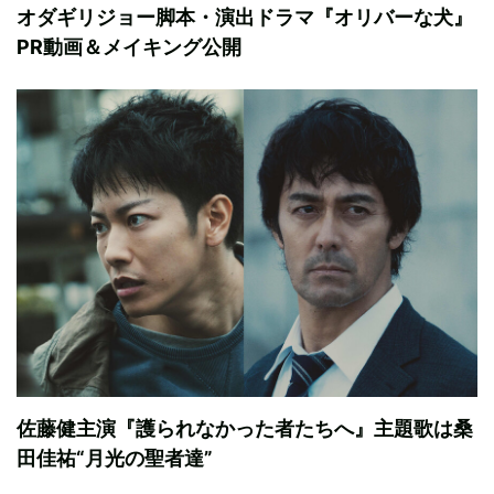
オダギリジョー脚本・演出ドラマ『オリバーな犬』
PR動画＆メイキング公開
佐藤健主演『護られなかった者たちへ』主題歌は桑
田佳祐“月光の聖者達”