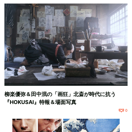
柳楽優弥＆田中泯の「画狂」北斎が時代に抗う
『HOKUSAI』特報＆場面写真
0