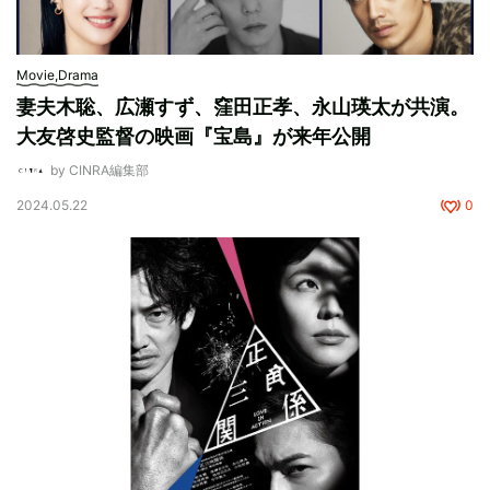
Movie,Drama
妻夫木聡、広瀬すず、窪田正孝、永山瑛太が共演。
大友啓史監督の映画『宝島』が来年公開
by CINRA編集部
2024.05.22
0