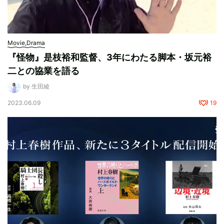
Movie,Drama
『怪物』是枝裕和監督、3年にわたる脚本・坂元裕
二との協業を語る
by 生田綾
2023.06.09
19