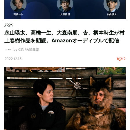
Book
永山瑛太、高橋一生、大森南朋、杏、柄本時生が村
上春樹作品を朗読。Amazonオーディブルで配信
by CINRA編集部
2022.12.15
2