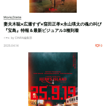
Movie,Drama
妻夫木聡×広瀬すず×窪田正孝×永山瑛太の魂の叫び
『宝島』特報＆最新ビジュアル3種到着
by CINRA編集部
2025.04.14
0