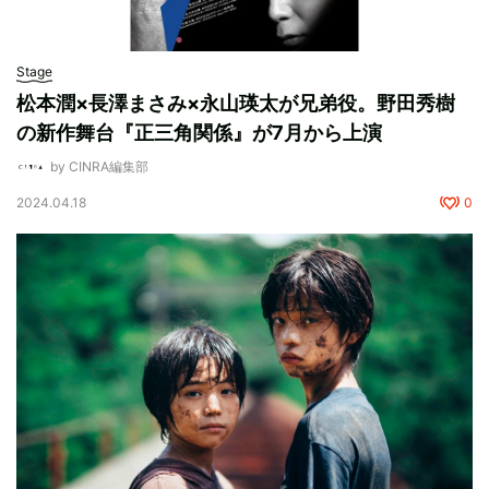
Stage
松本潤×長澤まさみ×永山瑛太が兄弟役。野田秀樹
の新作舞台『正三角関係』が7月から上演
by CINRA編集部
2024.04.18
0