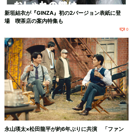
新垣結衣が『GINZA』初の2バージョン表紙に登
場 喫茶店の案内特集も
0
永山瑛太×松田龍平が約6年ぶりに共演 「ファン