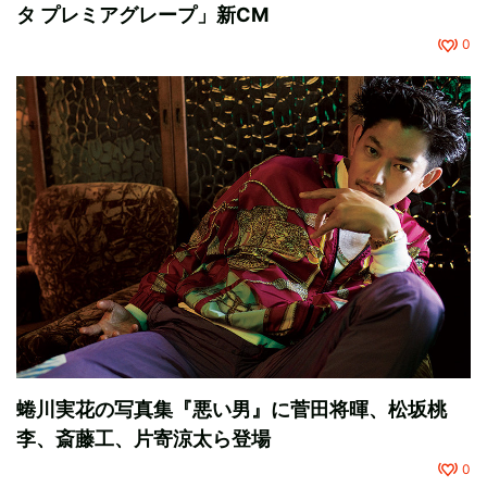
タ プレミアグレープ」新CM
0
蜷川実花の写真集『悪い男』に菅田将暉、松坂桃
李、斎藤工、片寄涼太ら登場
0