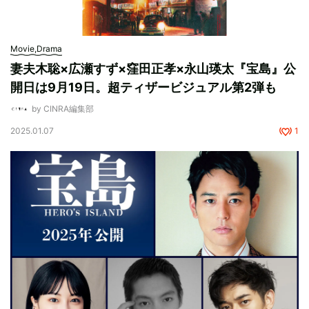
Movie,Drama
妻夫木聡×広瀬すず×窪田正孝×永山瑛太『宝島』公
開日は9月19日。超ティザービジュアル第2弾も
by CINRA編集部
2025.01.07
1