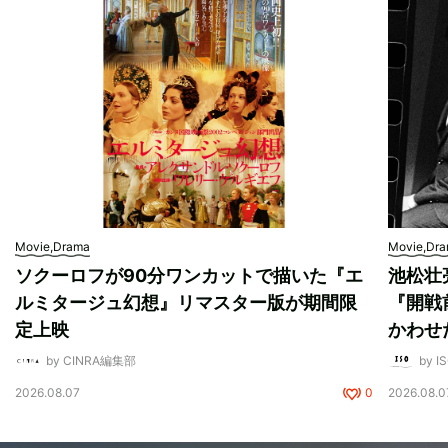
Movie,Drama
Movie,Dr
ソクーロフが90分ワンカットで描いた『エ
池松壮
ルミタージュ幻想』リマスター版が期間限
『開戦
定上映
かわせ
by CINRA編集部
by I
2026.08.07
0
2026.08.0