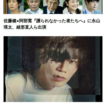
佐藤健×阿部寛『護られなかった者たちへ』に永山
瑛太、緒形直人ら出演