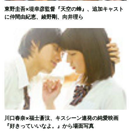
東野圭吾×堤幸彦監督『天空の蜂』、追加キャスト
に仲間由紀恵、綾野剛、向井理ら
川口春奈×福士蒼汰、キスシーン連発の純愛映画
『好きっていいなよ。』から場面写真