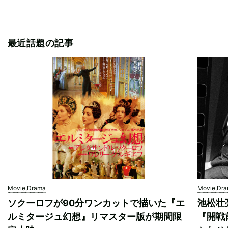
最近話題の記事
Movie,Drama
Movie,Dr
ソクーロフが90分ワンカットで描いた『エ
池松壮
ルミタージュ幻想』リマスター版が期間限
『開戦