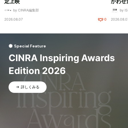
定上映
かわせ
by CINRA編集部
by I
2026.08.07
0
2026.08.0
Special Feature
CINRA Inspiring Awards
Edition 2026
詳しくみる