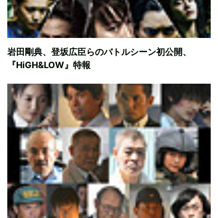
岩田剛典、登坂広臣らのバトルシーン初公開、
『HiGH&LOW』特報