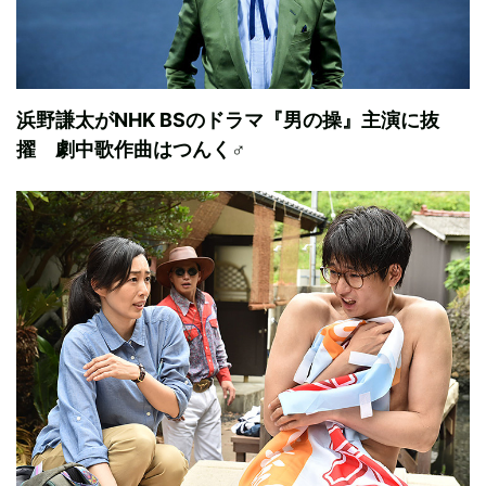
浜野謙太がNHK BSのドラマ『男の操』主演に抜
擢 劇中歌作曲はつんく♂