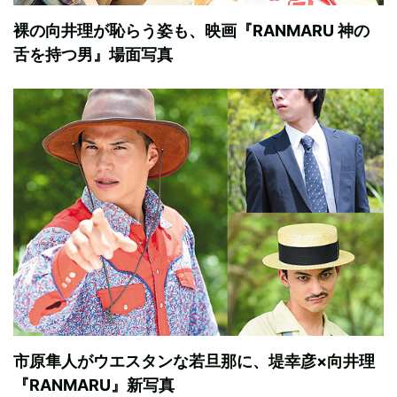
裸の向井理が恥らう姿も、映画『RANMARU 神の
舌を持つ男』場面写真
市原隼人がウエスタンな若旦那に、堤幸彦×向井理
『RANMARU』新写真