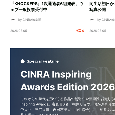
『KNOCKERS』1次通過者6組発表。ウ
同生活初日か
ェブ一般投票受付中
写真公開
by CINRA編集部
by CINRA
2026.08.05
0
2026.08.05
Special Feature
CINRA Inspiring
Awards Edition 2026
これからの時代を形づくる作品の創造性や芸術性を讃えるCI
Inspiring Awards。審査員6名（朝井リョウ、おかざき真
依提亜、三宅香帆、吉田恵里香、山中遥子）に、意欲あふ
品を選出していただいた。