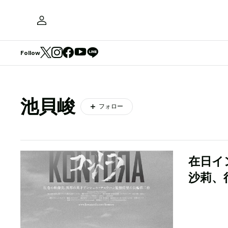
Follow
池貝峻
フォロー
在日イ
沙莉、