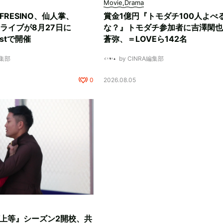
Movie,Drama
D FRESINO、仙人掌、
賞金1億円『トモダチ100人よべ
マンライブが8月27日に
な？』トモダチ参加者に吉澤閑也
Eastで開催
蒼弥、＝LOVEら142名
編集部
by CINRA編集部
0
2026.08.05
『ラヴ上等』シーズン2開校、共