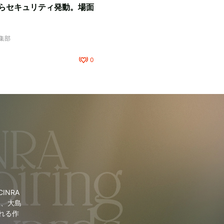
らセキュリティ発動。場面
編集部
0
NRA
里、大島
れる作