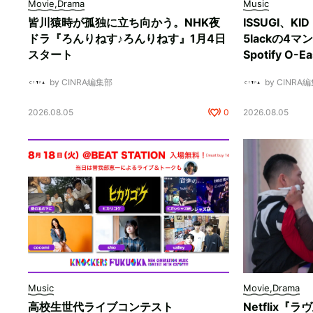
Movie,Drama
Music
皆川猿時が孤独に立ち向かう。NHK夜
ISSUGI、KI
ドラ『ろんりねす♪ろんりねす』1月4日
5lackの4
スタート
Spotify O-
by CINRA編集部
by CINRA
2026.08.05
0
2026.08.05
Music
Movie,Drama
高校生世代ライブコンテスト
Netflix