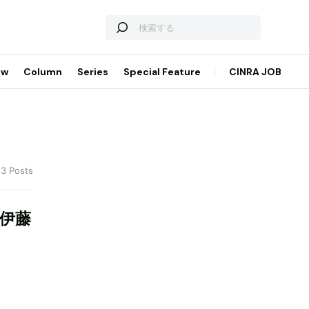
ew
Column
Series
Special Feature
CINRA JOB
 3 Posts
に伊藤