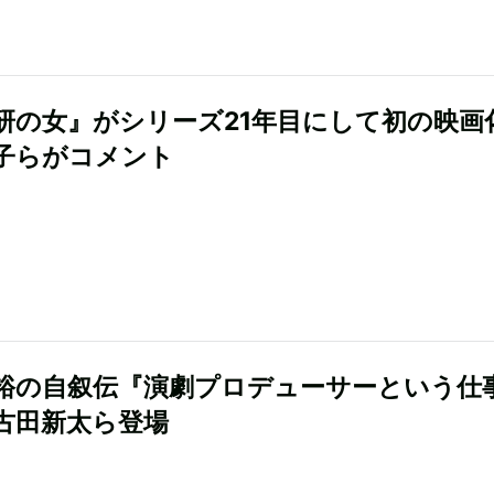
研の女』がシリーズ21年目にして初の映
子らがコメント
裕の自叙伝『演劇プロデューサーという仕
古田新太ら登場