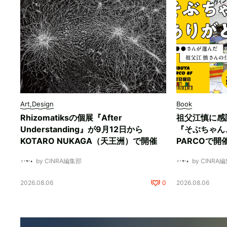
Art,Design
Book
Rhizomatiksの個展『After
祖父江慎に感
Understanding』が9月12日から
『そぶちゃん
KOTARO NUKAGA（天王洲）で開催
PARCOで開
by CINRA編集部
by CINRA
2026.08.06
0
2026.08.06