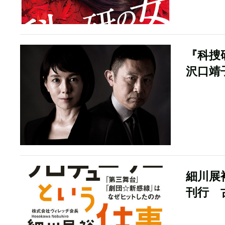
『科捜
沢口靖
細川展
刊行 