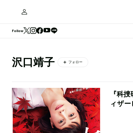
Follow
沢口靖子
フォロー
『科捜
ィザー