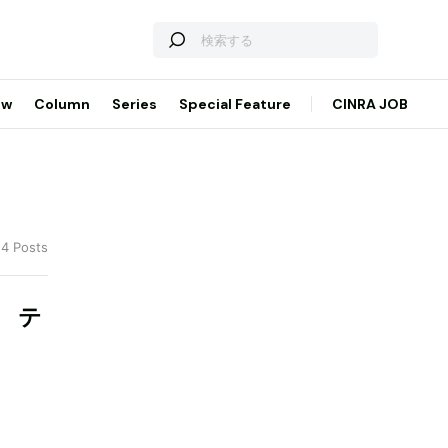
ew
Column
Series
Special Feature
CINRA JOB
 4 Posts
 テ