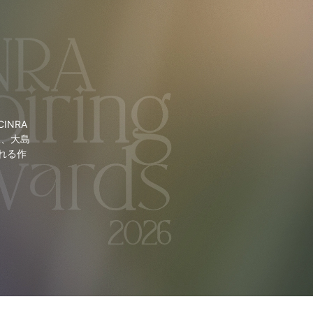
NRA
里、大島
れる作