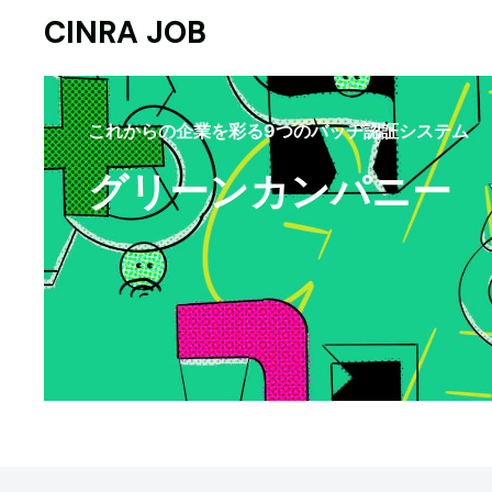
CINRA JOB
これからの企業を彩る9つのバッヂ認証システム
グリーンカンパニー