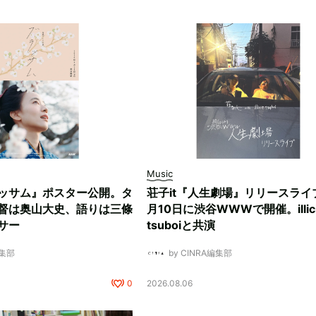
Music
ッサム』ポスター公開。タ
荘子it『人生劇場』リリースライ
督は奥山大史、語りは三條
月10日に渋谷WWWで開催。illici
サー
tsuboiと共演
編集部
by CINRA編集部
0
2026.08.06