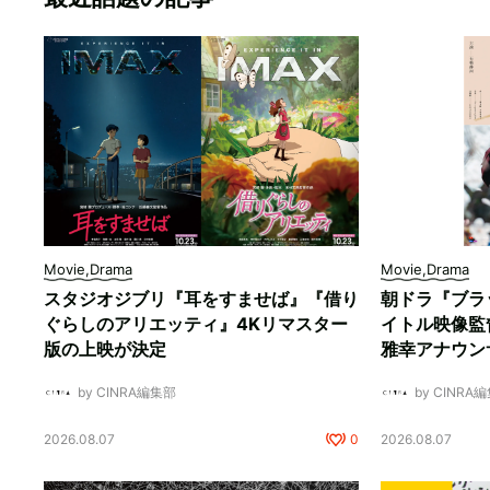
Movie,Drama
Movie,Drama
スタジオジブリ『耳をすませば』『借り
朝ドラ『ブラ
ぐらしのアリエッティ』4Kリマスター
イトル映像監
版の上映が決定
雅幸アナウン
by CINRA編集部
by CINRA
2026.08.07
0
2026.08.07