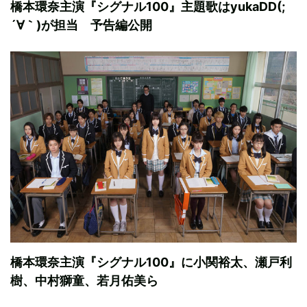
橋本環奈主演『シグナル100』主題歌はyukaDD(;
´∀｀)が担当 予告編公開
橋本環奈主演『シグナル100』に小関裕太、瀬戸利
樹、中村獅童、若月佑美ら