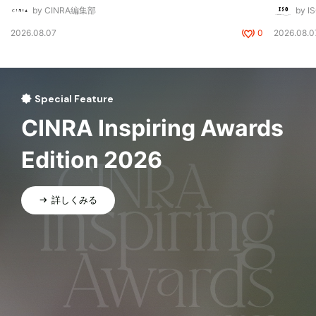
by CINRA編集部
by I
2026.08.07
0
2026.08.0
Special Feature
CINRA Inspiring Awards
Edition 2026
詳しくみる