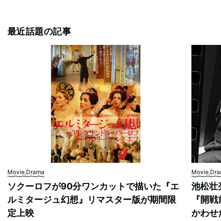
最近話題の記事
Movie,Drama
Movie,Dr
ソクーロフが90分ワンカットで描いた『エ
池松壮
ルミタージュ幻想』リマスター版が期間限
『開戦
定上映
かわせ