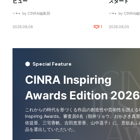
ビュー
スタート
by CINRA編集部
by CINRA
2026.08.06
1
2026.08.05
Special Feature
CINRA Inspiring
Awards Edition 2026
これからの時代を形づくる作品の創造性や芸術性を讃えるCI
Inspiring Awards。審査員6名（朝井リョウ、おかざき真
依提亜、三宅香帆、吉田恵里香、山中遥子）に、意欲あふ
品を選出していただいた。