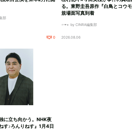
る。東野圭吾原作『白鳥とコウモ
規場面写真到着
編集部
by CINRA編集部
0
2026.08.06
独に立ち向かう。NHK夜
ねす♪ろんりねす』1月4日