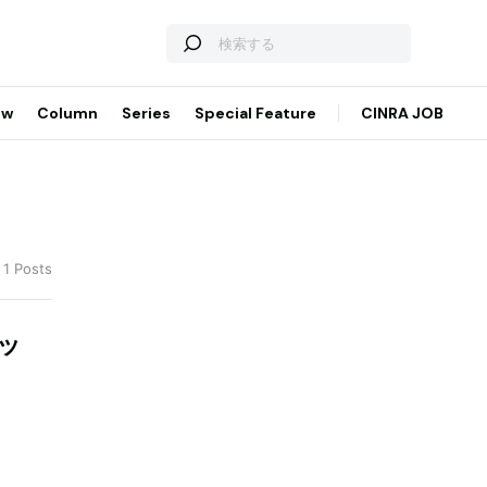
ew
Column
Series
Special Feature
CINRA JOB
 1 Posts
ッ