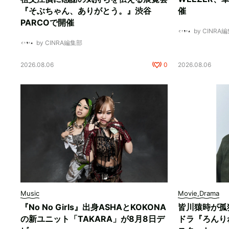
『そぶちゃん、ありがとう。』渋谷
催
PARCOで開催
by CINRA
by CINRA編集部
2026.08.06
0
2026.08.06
Music
Movie,Drama
『No No Girls』出身ASHAとKOKONA
皆川猿時が孤
の新ユニット「TAKARA」が8月8日デ
ドラ『ろんり