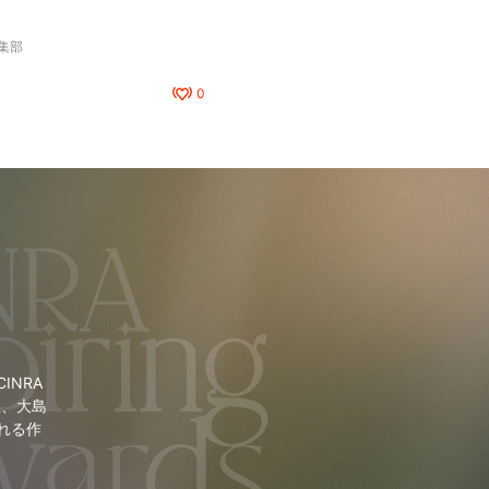
編集部
0
NRA
里、大島
れる作