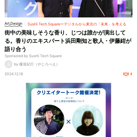
Art,Design
SusHi Tech Squareーデジタルから東京の「未来」を考える
街中の美味しそうな香り、じつは誰かが演出して
る。香りのエキスパート浜田剛知と歌人・伊藤紺が
語り合う
Sponsored by SusHi Tech Square
by 榎並紀行（やじろべえ）
2024.12.18
4