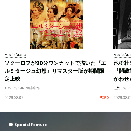
Movie,Drama
Movie,Dr
ソクーロフが90分ワンカットで描いた『エ
池松壮
ルミタージュ幻想』リマスター版が期間限
『開戦
定上映
かわせ
by CINRA編集部
by I
2026.08.07
0
2026.08.0
Special Feature