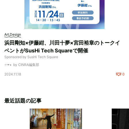
Art,Design
浜田剛知×伊藤紺、川田十夢×宮田裕章のトークイ
ベントがSusHi Tech Squareで開催
Sponsored by SusHi Tech Square
by CINRA編集部
2024.11.18
0
最近話題の記事