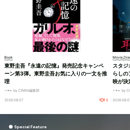
Book
Movie,Dr
東野圭吾『永遠の記憶』発売記念キャンペ
スタジ
ーン第3弾。東野圭吾お気に入りの一文を推
らしの
理
映が決
by CINRA編集部
by 
2026.08.07
0
2026.08.0
Special Feature