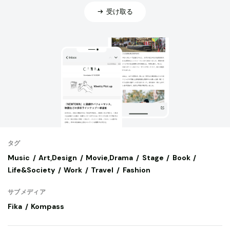
受け取る
タグ
Music
Art,Design
Movie,Drama
Stage
Book
Life&Society
Work
Travel
Fashion
サブメディア
Fika
Kompass