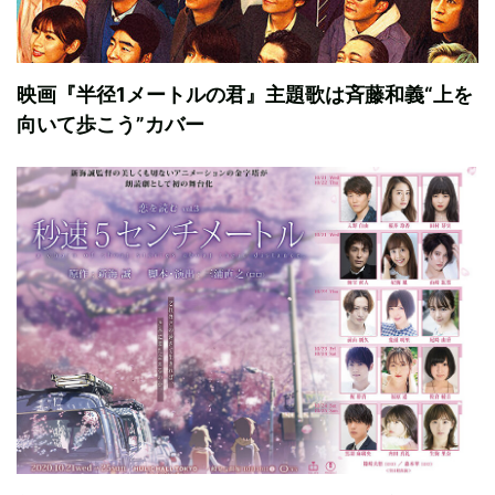
映画『半径1メートルの君』主題歌は斉藤和義“上を
向いて歩こう”カバー