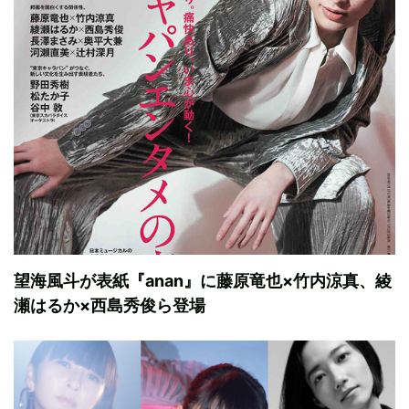
望海風斗が表紙『anan』に藤原竜也×竹内涼真、綾
瀬はるか×西島秀俊ら登場