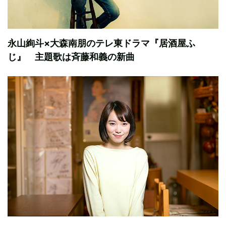
永山絢斗×大森南朋のテレ東ドラマ『居酒屋ふ
じ』 主題歌は斉藤和義の新曲