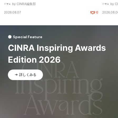
by CINRA編集部
by 
2026.08.07
0
2026.08.0
Special Feature
CINRA Inspiring Awards
Edition 2026
詳しくみる