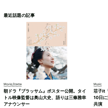
最近話題の記事
Movie,Drama
Music
朝ドラ『ブラッサム』ポスター公開。タイ
荘子i
トル映像監督は奥山大史、語りは三條雅幸
10日に
アナウンサー
共演