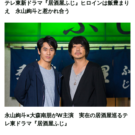
テレ東新ドラマ『居酒屋ふじ』ヒロインは飯豊まり
え 永山絢斗と惹かれ合う
永山絢斗×大森南朋がW主演 実在の居酒屋巡るテ
レ東ドラマ『居酒屋ふじ』