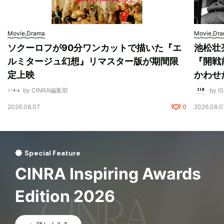
Movie,Drama
Movie,Dr
ソクーロフが90分ワンカットで描いた『エ
池松壮
ルミタージュ幻想』リマスター版が期間限
『開戦
定上映
かわせ
by CINRA編集部
by I
2026.08.07
0
2026.08.0
Special Feature
CINRA Inspiring Awards
Edition 2026