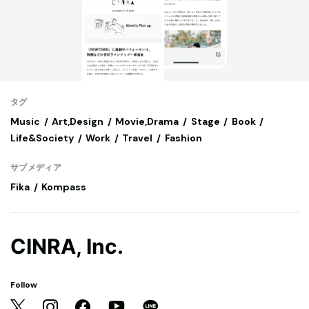
タグ
Music
Art,Design
Movie,Drama
Stage
Book
Life&Society
Work
Travel
Fashion
サブメディア
Fika
Kompass
CINRA, Inc.
Follow