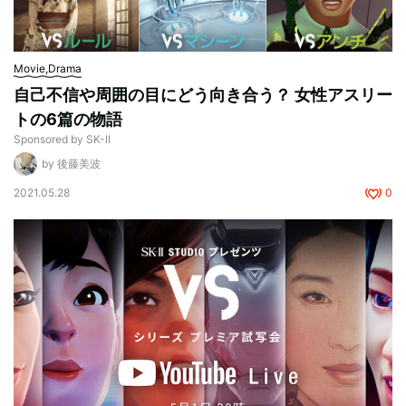
Movie,Drama
自己不信や周囲の目にどう向き合う？ 女性アスリー
トの6篇の物語
Sponsored by SK-II
by 後藤美波
2021.05.28
0