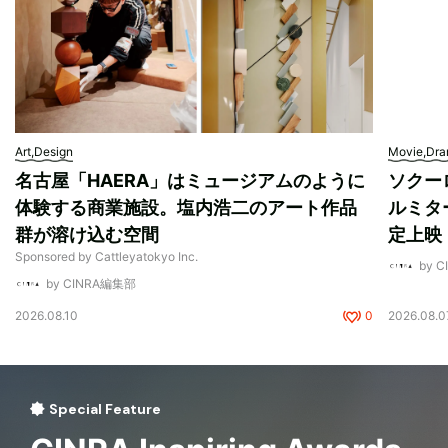
Art,Design
Movie,Dr
名古屋「HAERA」はミュージアムのように
ソクー
体験する商業施設。塩内浩二のアート作品
ルミタ
群が溶け込む空間
定上映
Sponsored by Cattleyatokyo Inc.
by 
by CINRA編集部
2026.08.10
0
2026.08.0
Special Feature