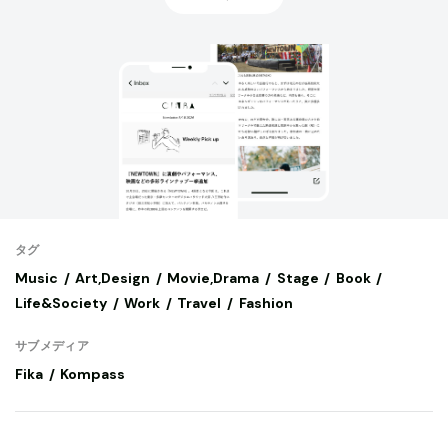
タグ
Music
Art,Design
Movie,Drama
Stage
Book
Life&Society
Work
Travel
Fashion
サブメディア
Fika
Kompass