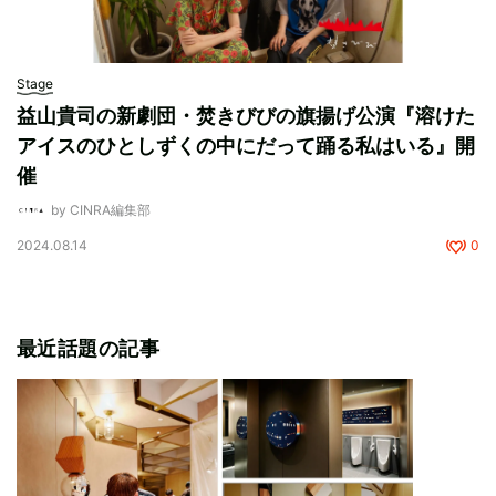
Stage
益山貴司の新劇団・焚きびびの旗揚げ公演『溶けた
アイスのひとしずくの中にだって踊る私はいる』開
催
by CINRA編集部
2024.08.14
0
最近話題の記事