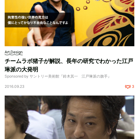
Art,Design
チームラボ猪子が解説、長年の研究でわかった江戸
琳派の大発明
Sponsored by サントリー美術館『鈴木其一 江戸琳派の旗手』
2016.09.23
3