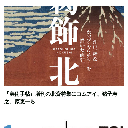
『美術手帖』増刊の北斎特集にコムアイ、猪子寿
之、原恵一ら