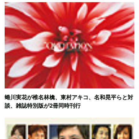
蜷川実花が椎名林檎、東村アキコ、名和晃平らと対
談、雑誌特別版が2冊同時刊行