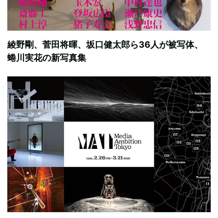
綾野剛、菅田将暉、坂口健太郎ら36人が被写体、
蜷川実花の新写真集