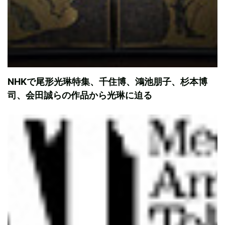
NHKで尾形光琳特集、千住博、鴻池朋子、杉本博
司、会田誠らの作品から光琳に迫る