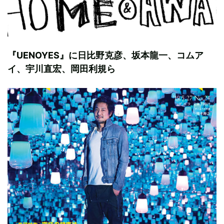
『UENOYES』に日比野克彦、坂本龍一、コムア
イ、宇川直宏、岡田利規ら