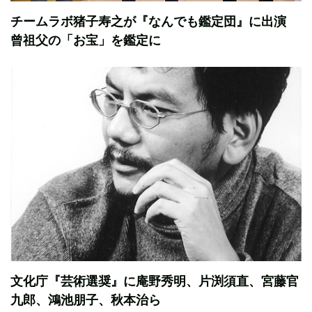
チームラボ猪子寿之が『なんでも鑑定団』に出演
曾祖父の「お宝」を鑑定に
文化庁『芸術選奨』に庵野秀明、片渕須直、宮藤官
九郎、鴻池朋子、秋本治ら