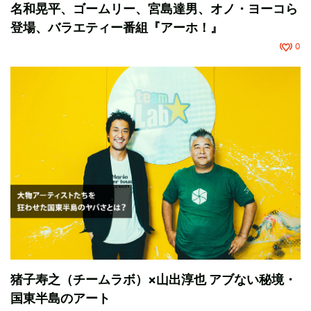
名和晃平、ゴームリー、宮島達男、オノ・ヨーコら
登場、バラエティー番組『アーホ！』
0
猪子寿之（チームラボ）×山出淳也 アブない秘境・
国東半島のアート