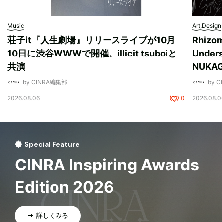
Music
Art,Design
荘子it『人生劇場』リリースライブが10月
Rhizo
10日に渋谷WWWで開催。illicit tsuboiと
Unde
共演
NUK
by CINRA編集部
by 
2026.08.06
0
2026.08.0
Special Feature
CINRA Inspiring Awards
Edition 2026
詳しくみる