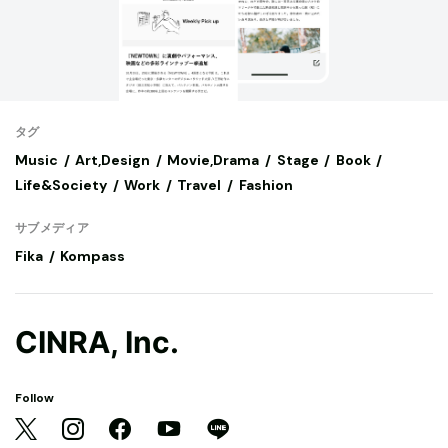
タグ
Music
Art,Design
Movie,Drama
Stage
Book
Life&Society
Work
Travel
Fashion
サブメディア
Fika
Kompass
CINRA, Inc.
Follow