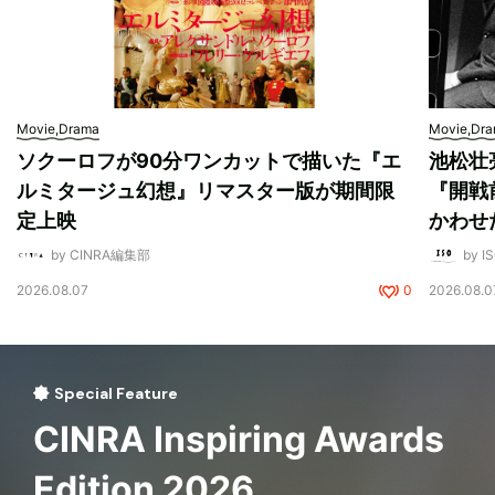
Movie,Drama
Movie,Dr
ソクーロフが90分ワンカットで描いた『エ
池松壮
ルミタージュ幻想』リマスター版が期間限
『開戦
定上映
かわせ
by CINRA編集部
by I
2026.08.07
0
2026.08.0
Special Feature
CINRA Inspiring Awards
Edition 2026