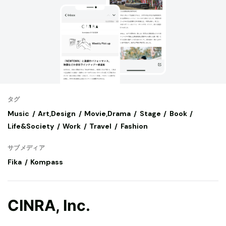
タグ
Music
Art,Design
Movie,Drama
Stage
Book
Life&Society
Work
Travel
Fashion
サブメディア
Fika
Kompass
CINRA, Inc.