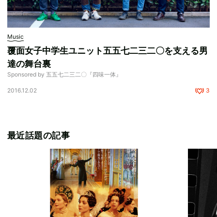
Music
覆面女子中学生ユニット五五七二三二〇を支える男
達の舞台裏
Sponsored by 五五七二三二〇『四味一体』
2016.12.02
3
最近話題の記事