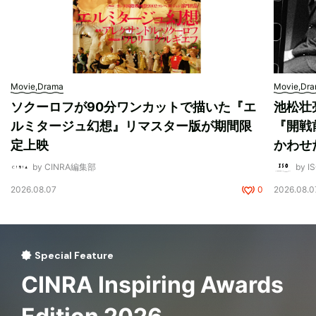
Movie,Drama
Movie,Dr
ソクーロフが90分ワンカットで描いた『エ
池松壮
ルミタージュ幻想』リマスター版が期間限
『開戦
定上映
かわせ
by CINRA編集部
by I
2026.08.07
0
2026.08.0
Special Feature
CINRA Inspiring Awards