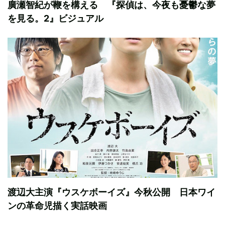
廣瀬智紀が鞭を構える 『探偵は、今夜も憂鬱な夢
を見る。2』ビジュアル
渡辺大主演『ウスケボーイズ』今秋公開 日本ワイ
ンの革命児描く実話映画