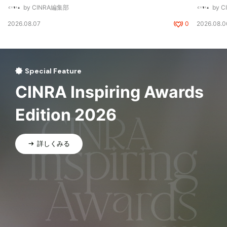
by CINRA編集部
by 
2026.08.07
0
2026.08.0
Special Feature
CINRA Inspiring Awards
Edition 2026
詳しくみる