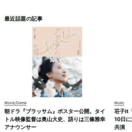
最近話題の記事
Movie,Drama
Music
朝ドラ『ブラッサム』ポスター公開。タイ
荘子i
トル映像監督は奥山大史、語りは三條雅幸
10日に
アナウンサー
共演